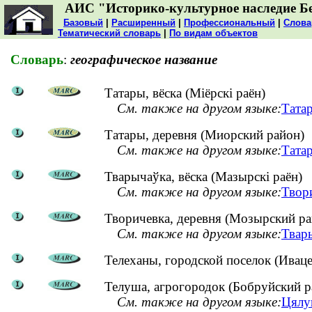
АИС "Историко-культурное наследие Б
Базовый
|
Расширенный
|
Профессиональный
|
Слова
Тематический словарь
|
По видам объектов
Словарь
:
географическое название
Татары, вёска (Міёрскі раён)
См. также на другом языке:
Тата
Татары, деревня (Миорский район)
См. также на другом языке:
Татар
Тварычаўка, вёска (Мазырскі раён)
См. также на другом языке:
Твор
Творичевка, деревня (Мозырский ра
См. также на другом языке:
Твары
Телеханы, городской поселок (Ивац
Телуша, агрогородок (Бобруйский р
См. также на другом языке:
Цялуш