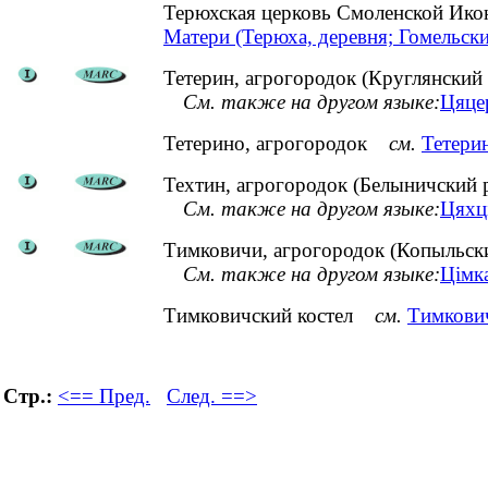
Терюхская церковь Смоленской И
Матери (Терюха, деревня; Гомельск
Тетерин, агрогородок (Круглянский
См. также на другом языке:
Цяцер
Тетерино, агрогородок
см.
Тетери
Техтин, агрогородок (Белыничский 
См. также на другом языке:
Цяхці
Тимковичи, агрогородок (Копыльск
См. также на другом языке:
Цімка
Тимковичский костел
см.
Тимкович
Стр.:
<== Пред.
След. ==>