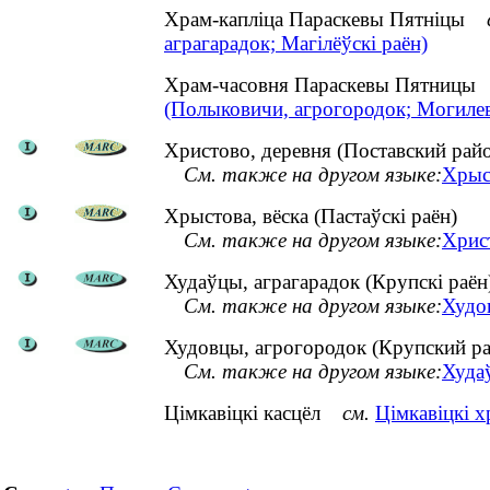
Храм-капліца Параскевы Пятніцы
аграгарадок; Магілёўскі раён)
Храм-часовня Параскевы Пятниц
(Полыковичи, агрогородок; Могиле
Христово, деревня (Поставский рай
См. также на другом языке:
Хрыст
Хрыстова, вёска (Пастаўскі раён)
См. также на другом языке:
Хрис
Худаўцы, аграгарадок (Крупскі раён
См. также на другом языке:
Худо
Худовцы, агрогородок (Крупский р
См. также на другом языке:
Худаў
Цімкавіцкі касцёл
см.
Цімкавіцкі х