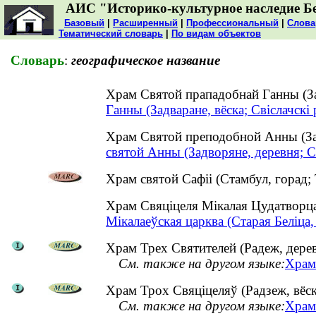
АИС "Историко-культурное наследие Б
Базовый
|
Расширенный
|
Профессиональный
|
Слова
Тематический словарь
|
По видам объектов
Словарь
:
географическое название
Храм Святой прападобнай Ганны (За
Ганны (Задваране, вёска; Свіслачскі 
Храм Святой преподобной Анны (З
святой Анны (Задворяне, деревня; 
Храм святой Сафіі (Стамбул, горад;
Храм Свяціцеля Мікалая Цудатворца
Мікалаеўская царква (Старая Беліца, 
Храм Трех Святителей (Радеж, дере
См. также на другом языке:
Храм 
Храм Трох Свяціцеляў (Радзеж, вёск
См. также на другом языке:
Храм