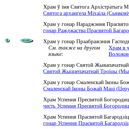
Храм ў імя Святога Архістратыга М
Святога архангела Міхаіла (Сынковіч
Храм у гонар Нараджэння Прасвятой
гонар Ражджаства Прасвятой Багарод
Храм у гонар Праабражэння Гасподня
См. также на другом
Храм в ч
языке:
Воложин
Храм у гонар Святой Жывапачатнай
Святой Жыццепачатнай Троіцы (Мышк
Храм у гонар Смаленскай Іконы Бож
Смаленскай Іконы Божай Маці (Церух
Храм Успения Пресвятой Богородиц
честь Успения Пресвятой Богородиц
Храм Успення Прасвятой Багародзіц
гонар Успення Прасвятой Багародзіц