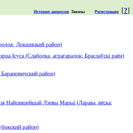
[
?
]
История запросов
Заказы
Регистрация
родок; Докшицкий район)
эрца Ісуса (Слабодка, аграгарадок; Браслаўскі раён)
 Барановичский район)
ця Найсвяцейшай Дзевы Марыі (Дарава, вёска;
убокский район)