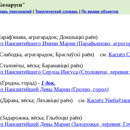
Беларуси"
варь персоналий
|
Тематический словарь
|
По видам объектов
араф'янава, аграгарадок; Докшыцкі раён)
ел Наисвятейшего Имени Марии (Парафьяново, агрого
(Слабодка, аграгарадок; Браслаўскі раён)
см.
Касцёл С
таловічы, вёска; Баранавіцкі раён)
ел Наисвятейшего Сердца Иисуса (Столовичи, деревня;
Гродна, горад) -
1 док.
ел Наисвятейшей Девы Марии (Гродно, город)
Дарава, вёска; Ляхавіцкі раён)
см.
Касцёл Унебаўзяц
Задарожжа, вёска; Глыбоцкі раён)
ел Наисвятейшей Девы Марии (Задорожье, деревня; Гл