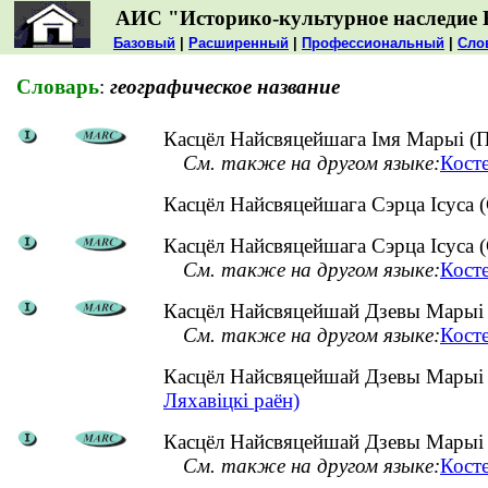
АИС "Историко-культурное наследие 
Базовый
|
Расширенный
|
Профессиональный
|
Сло
Словарь
:
географическое название
Касцёл Найсвяцейшага Імя Марыі (П
См. также на другом языке:
Кост
Касцёл Найсвяцейшага Сэрца Ісуса 
Касцёл Найсвяцейшага Сэрца Ісуса (С
См. также на другом языке:
Кост
Касцёл Найсвяцейшай Дзевы Марыі (
См. также на другом языке:
Кост
Касцёл Найсвяцейшай Дзевы Марыі (
Ляхавіцкі раён)
Касцёл Найсвяцейшай Дзевы Марыі (
См. также на другом языке:
Кост