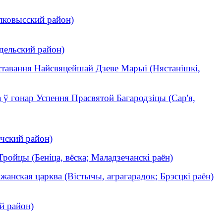
лковысский район)
дельский район)
ставання Найсвяцейшай Дзеве Марыі (Нястанішкі,
 ў гонар Успення Прасвятой Багародзіцы (Сар'я,
чский район)
ройцы (Беніца, вёска; Маладзечанскі раён)
анская царква (Вістычы, аграгарадок; Брэсцкі раён)
й район)