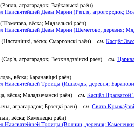
Рэпля, аграгарадок; Ваўкавыскі раён)
ел Наисвятейшей Девы Марии (Репля, агрогородок; Во
Шэметава, вёска; Мядзельскі раён)
ел Наисвятейшей Девы Марии (Шеметово, деревня; Мя
(Нястанішкі, вёска; Смаргонскі раён)
см.
Касцёл Зве
(Сар'я, аграгарадок; Верхнядзвінскі раён)
см.
Царква
зь, вёска; Баранавіцкі раён)
ел Наисвятейшей Троицы (Ишколдь, деревня; Баранови
а, вёска; Маладзечанскі раён)
см.
Касцёл Прасвятой Т
ычы, аграгарадок; Брэсцкі раён)
см.
Свята-Крыжаўзвіж
н, вёска; Камянецкі раён)
ел Наисвятейшей Троицы (Волчин, деревня; Каменецки