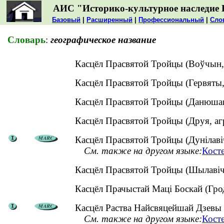
АИС "Историко-культурное наследие 
Базовый
|
Расширенный
|
Профессиональный
|
Сло
Словарь
:
географическое название
Касцёл Прасвятой Тройцы (Воўчын,
Касцёл Прасвятой Тройцы (Гервяты,
Касцёл Прасвятой Тройцы (Данюшав
Касцёл Прасвятой Тройцы (Друя, аг
Касцёл Прасвятой Тройцы (Дунілавіч
См. также на другом языке:
Кост
Касцёл Прасвятой Тройцы (Шылавіч
Касцёл Прачыстай Маці Боскай (Гр
Касцёл Раства Найсвяцейшай Дзевы М
См. также на другом языке:
Кост