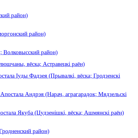
ский район)
моргонский район)
; Волковысский район)
люшчаны, вёска; Астравецкі раён)
стала Іуды Фадзея (Прывалкі, вёска; Гродзенскі
 Апостала Андрэя (Нарач, аграгарадок; Мядзельскі
остала Якуба (Цудзенішкі, вёска; Ашмянскі раён)
Гродненский район)