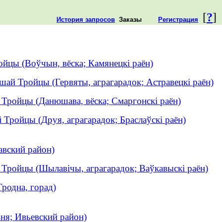
[
?
]
История запросов
Заказы
Регистрация
йцы (Воўчын, вёска; Камянецкі раён)
шай Тройцы (Гервяты, аграгарадок; Астравецкі раён)
Тройцы (Данюшава, вёска; Смаргонскі раён)
Тройцы (Друя, аграгарадок; Браслаўскі раён)
авский район)
Тройцы (Шылавічы, аграгарадок; Ваўкавыскі раён)
родна, горад)
ня; Ивьевский район)