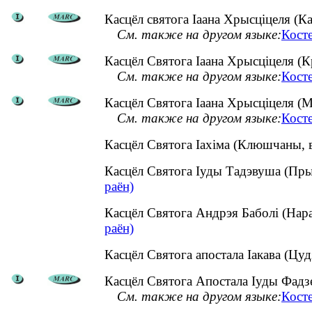
Касцёл святога Іаана Хрысціцеля (Кам
См. также на другом языке:
Косте
Касцёл Святога Іаана Хрысціцеля (К
См. также на другом языке:
Кост
Касцёл Святога Іаана Хрысціцеля (М
См. также на другом языке:
Кост
Касцёл Святога Іахіма (Клюшчаны, 
Касцёл Святога Іуды Тадэвуша (Пры
раён)
Касцёл Святога Андрэя Баболі (Нар
раён)
Касцёл Святога апостала Іакава (Цу
Касцёл Святога Апостала Іуды Фадзея
См. также на другом языке:
Кост