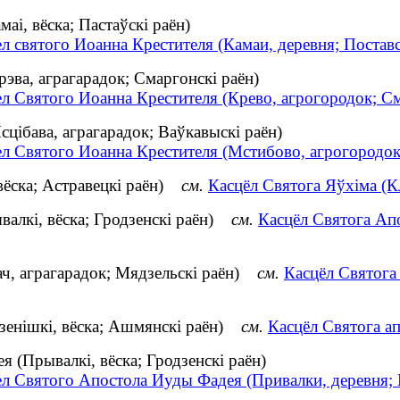
аі, вёска; Пастаўскі раён)
л святого Иоанна Крестителя (Камаи, деревня; Постав
рэва, аграгарадок; Смаргонскі раён)
ел Святого Иоанна Крестителя (Крево, агрогородок; С
сцібава, аграгарадок; Ваўкавыскі раён)
ел Святого Иоанна Крестителя (Мстибово, агрогородок
вёска; Астравецкі раён)
см.
Касцёл Святога Яўхіма (К
валкі, вёска; Гродзенскі раён)
см.
Касцёл Святога Апо
ач, аграгарадок; Мядзельскі раён)
см.
Касцёл Святога
дзенішкі, вёска; Ашмянскі раён)
см.
Касцёл Святога ап
 (Прывалкі, вёска; Гродзенскі раён)
ел Святого Апостола Иуды Фадея (Привалки, деревня; 