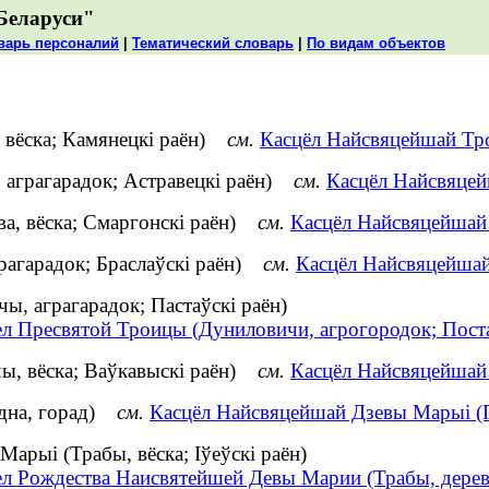
Беларуси"
варь персоналий
|
Тематический словарь
|
По видам объектов
 вёска; Камянецкі раён)
см.
Касцёл Найсвяцейшай Тро
 аграгарадок; Астравецкі раён)
см.
Касцёл Найсвяцей
а, вёска; Смаргонскі раён)
см.
Касцёл Найсвяцейшай 
рагарадок; Браслаўскі раён)
см.
Касцёл Найсвяцейшай 
ы, аграгарадок; Пастаўскі раён)
ел Пресвятой Троицы (Дуниловичи, агрогородок; Пост
ы, вёска; Ваўкавыскі раён)
см.
Касцёл Найсвяцейшай 
одна, горад)
см.
Касцёл Найсвяцейшай Дзевы Марыі (Г
арыі (Трабы, вёска; Іўеўскі раён)
ел Рождества Наисвятейшей Девы Марии (Трабы, дерев