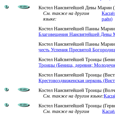
Костел Наисвятейшей Девы Марии (
См. также на другом
Касцё
языке:
раён)
Костел Наисвятейшей Панны Марии
Благовещения Наисвятейшей Девы М
Костел Наисвятейшей Панны Марии
честь Успения Пресвятой Богородиц
Костел Найсвятейшей Троицы (Бен
Троицы (Беница, деревня; Молодечн
Костел Наисвятейшей Троицы (Вист
Крестовоздвиженская церковь (Вист
Костел Наисвятейшей Троицы (Волч
См. также на другом языке:
Касц
Костел Наисвятейшей Троицы (Гервя
См. также на другом
Касцё