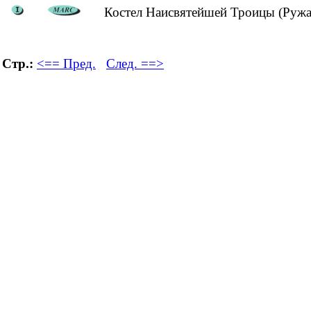
Костел Наисвятейшей Троицы (Ружа
Стр.:
<== Пред.
След. ==>