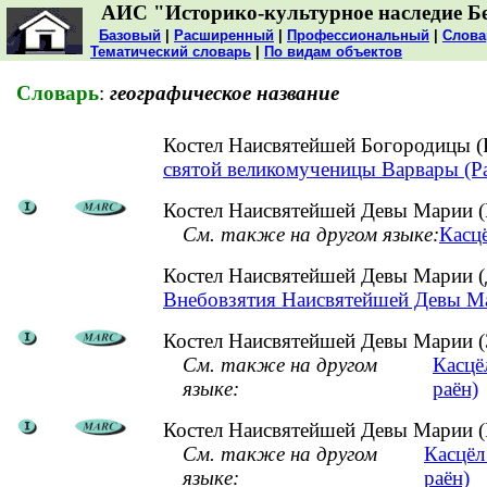
АИС "Историко-культурное наследие Б
Базовый
|
Расширенный
|
Профессиональный
|
Слова
Тематический словарь
|
По видам объектов
Словарь
:
географическое название
Костел Наисвятейшей Богородицы (
святой великомученицы Варвары (Ра
Костел Наисвятейшей Девы Марии (
См. также на другом языке:
Касц
Костел Наисвятейшей Девы Марии 
Внебовзятия Наисвятейшей Девы Ма
Костел Наисвятейшей Девы Марии (З
См. также на другом
Касцё
языке:
раён)
Костел Наисвятейшей Девы Марии (Р
См. также на другом
Касцёл
языке:
раён)