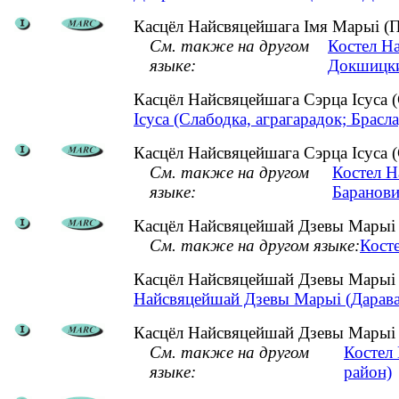
Касцёл Найсвяцейшага Імя Марыі (П
См. также на другом
Костел Н
языке:
Докшицки
Касцёл Найсвяцейшага Сэрца Ісуса 
Ісуса (Слабодка, аграгарадок; Брасла
Касцёл Найсвяцейшага Сэрца Ісуса (С
См. также на другом
Костел Н
языке:
Баранови
Касцёл Найсвяцейшай Дзевы Марыі (
См. также на другом языке:
Кост
Касцёл Найсвяцейшай Дзевы Марыі (
Найсвяцейшай Дзевы Марыі (Дарава, 
Касцёл Найсвяцейшай Дзевы Марыі (
См. также на другом
Костел
языке:
район)