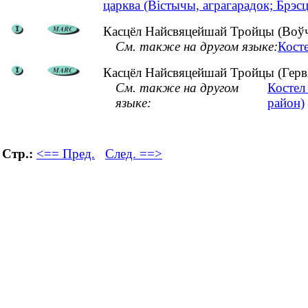
царква (Вістычы, аграгарадок; Брэсц
Касцёл Найсвяцейшай Тройцы (Воўчы
См. также на другом языке:
Кост
Касцёл Найсвяцейшай Тройцы (Гервя
См. также на другом
Костел
языке:
район)
Стр.:
<== Пред.
След. ==>