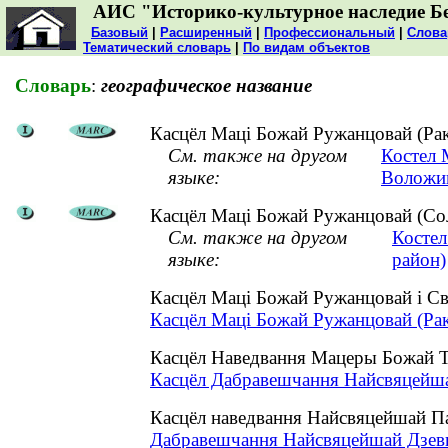
АИС "Историко-культурное наследие Б
Базовый
|
Расширенный
|
Профессиональный
|
Слова
Тематический словарь
|
По видам объектов
Словарь
:
географическое название
Касцёл Маці Божай Ружанцовай (Рак
См. также на другом
Костел 
языке:
Воложин
Касцёл Маці Божай Ружанцовай (Сол
См. также на другом
Костел
языке:
район)
Касцёл Маці Божай Ружанцовай і Св
Касцёл Маці Божай Ружанцовай (Рак
Касцёл Наведвання Мацеры Божай Тр
Касцёл Дабравешчання Найсвяцейшай
Касцёл наведвання Найсвяцейшай П
Дабравешчання Найсвяцейшай Дзевы