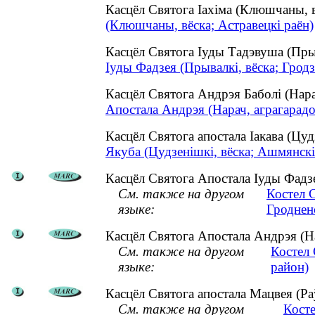
Касцёл Святога Іахіма (Клюшчаны, 
(Клюшчаны, вёска; Астравецкі раён)
Касцёл Святога Іуды Тадэвуша (Пры
Іуды Фадзея (Прывалкі, вёска; Гродз
Касцёл Святога Андрэя Баболі (Нар
Апостала Андрэя (Нарач, аграгарадо
Касцёл Святога апостала Іакава (Цу
Якуба (Цудзенішкі, вёска; Ашмянскі
Касцёл Святога Апостала Іуды Фадзея
См. также на другом
Костел 
языке:
Гроднен
Касцёл Святога Апостала Андрэя (На
См. также на другом
Костел
языке:
район)
Касцёл Святога апостала Мацвея (Раў
См. также на другом
Косте