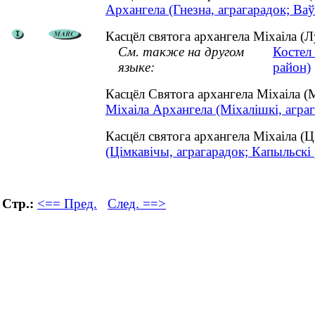
Архангела (Гнезна, аграгарадок; Ваў
Касцёл святога архангела Міхаіла (Лу
См. также на другом
Костел
языке:
район)
Касцёл Святога архангела Міхаіла (
Міхаіла Архангела (Міхалішкі, аграг
Касцёл святога архангела Міхаіла (
(Цімкавічы, аграгарадок; Капыльскі 
Стр.:
<== Пред.
След. ==>