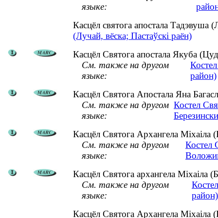
языке:
район
Касцёл святога апостала Тадэвуша (
(Лучай, вёска; Пастаўскі раён)
Касцёл Святога апостала Якуба (Цуд
См. также на другом
Костел
языке:
район)
Касцёл Святога Апостала Яна Багасло
См. также на другом
Костел Свя
языке:
Березински
Касцёл Святога Архангела Міхаіла (
См. также на другом
Костел 
языке:
Воложин
Касцёл Святога архангела Міхаіла (Бе
См. также на другом
Костел
языке:
район)
Касцёл Святога Архангела Міхаіла 