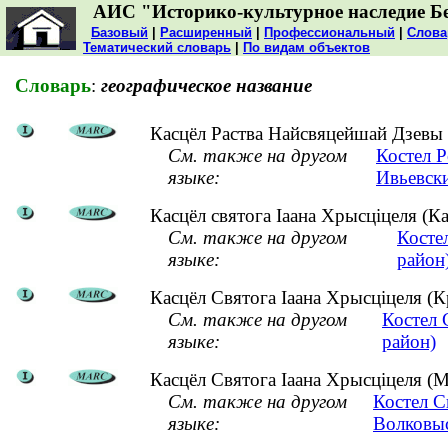
АИС "Историко-культурное наследие Б
Базовый
|
Расширенный
|
Профессиональный
|
Слова
Тематический словарь
|
По видам объектов
Словарь
:
географическое название
Касцёл Раства Найсвяцейшай Дзевы М
См. также на другом
Костел 
языке:
Ивьевск
Касцёл святога Іаана Хрысціцеля (Кам
См. также на другом
Косте
языке:
район
Касцёл Святога Іаана Хрысціцеля (К
См. также на другом
Костел 
языке:
район)
Касцёл Святога Іаана Хрысціцеля (М
См. также на другом
Костел С
языке:
Волковыс