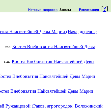
[
?
]
История запросов
Заказы
Регистрация
ятия Наисвятейшей Девы Марии (Нача, деревня;
он)
см.
Костел Внебовзятия Наисвятейшей Девы
н)
см.
Костел Внебовзятия Наисвятейшей Девы
остел Внебовзятия Наисвятейшей Девы Марии
остел Внебовзятия Найсвятейшей Девы Марии
ей Ружанцовой (Раков, агрогородок; Воложинский