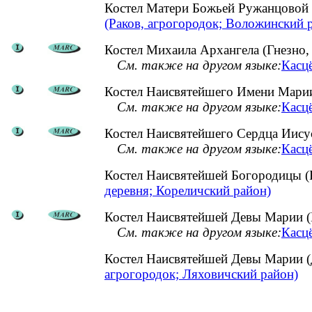
Костел Матери Божьей Ружанцовой 
(Раков, агрогородок; Воложинский 
Костел Михаила Архангела (Гнезно,
См. также на другом языке:
Касцё
Костел Наисвятейшего Имени Марии
См. также на другом языке:
Касц
Костел Наисвятейшего Сердца Иисус
См. также на другом языке:
Касцё
Костел Наисвятейшей Богородицы (
деревня; Кореличский район)
Костел Наисвятейшей Девы Марии (
См. также на другом языке:
Касц
Костел Наисвятейшей Девы Марии 
агрогородок; Ляховичский район)