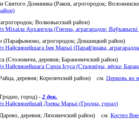
и Святого Доминика (Раков, агрогородок; Воложинс
район)
 агрогородок; Волковысский район)
л Міхаіла Архангела (Гнезна, аграгарадок; Ваўкавыскі 
 (Парафьяново, агрогородок; Докшицкий район)
ёл Найсвяцейшага Імя Марыі (Параф'янава, аграгарадо
а (Столовичи, деревня; Барановичский район)
л Найсвяцейшага Сэрца Ісуса (Сталовічы, вёска; Барана
Райца, деревня; Кореличский район)
см.
Церковь во 
Гродно, город) -
2 док.
ёл Найсвяцейшай Дзевы Марыі (Гродна, горад)
(Дарево, деревня; Ляховичский район)
см.
Костел Вне