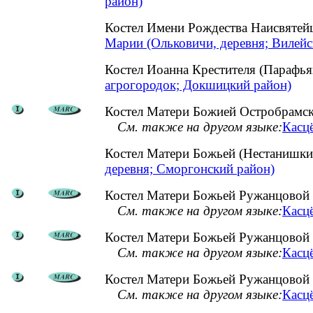
район)
Костел Имени Рождества Наисвяте
Марии (Ольковичи, деревня; Вилейс
Костел Иоанна Крестителя (Парафь
агрогородок; Докшицкий район)
Костел Матери Божией Остробрамск
См. также на другом языке:
Касцё
Костел Матери Божьей (Нестанишк
деревня; Сморгонский район)
Костел Матери Божьей Ружанцовой (
См. также на другом языке:
Касцё
Костел Матери Божьей Ружанцовой 
См. также на другом языке:
Касцё
Костел Матери Божьей Ружанцовой 
См. также на другом языке:
Касц