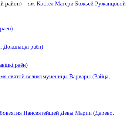
кий район)
см.
Костел Матери Божьей Ружанцовой
раён)
к; Докшыцкі раён)
віцкі раён)
имя святой великомученицы Варвары (Райца,
бовзятия Наисвятейшей Девы Марии (Дарево,