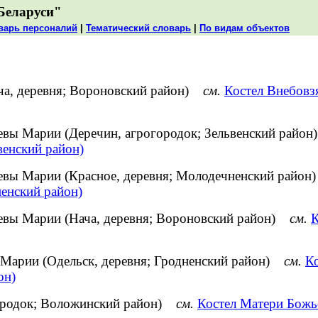
Беларуси"
варь персоналий
|
Тематический словарь
|
По видам объектов
ча, деревня; Вороновский район)
см.
Костел Внебовз
евы Марии (Деречин, агрогородок; Зельвенский рай
венский район)
евы Марии (Красное, деревня; Молодечненский райо
енский район)
евы Марии (Нача, деревня; Вороновский район)
см.
К
 Марии (Одельск, деревня; Гродненский район)
см.
К
он)
городок; Воложинский район)
см.
Костел Матери Божь