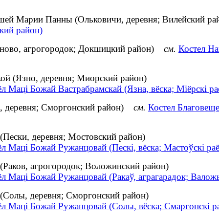
йшей Марии Панны (Ольковичи, деревня; Вилейский 
кий район)
яново, агрогородок; Докшицкий район)
см.
Костел Н
ой (Язно, деревня; Миорский район)
л Маці Божай Вастрабрамскай (Язна, вёска; Міёрскі ра
и, деревня; Сморгонский район)
см.
Костел Благовещ
Пески, деревня; Мостовский район)
л Маці Божай Ружанцовай (Пескі, вёска; Мастоўскі раё
(Раков, агрогородок; Воложинский район)
л Маці Божай Ружанцовай (Ракаў, аграгарадок; Валожы
(Солы, деревня; Сморгонский район)
ёл Маці Божай Ружанцовай (Солы, вёска; Смаргонскі р