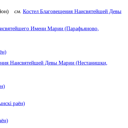
район)
см.
Костел Благовещения Наисвятейшей Девы
аисвятейшего Имени Марии (Парафьяново,
ён)
ения Наисвятейшей Девы Марии (Нестанишки,
н)
нскі раён)
аён)