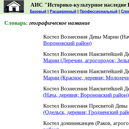
АИС "Историко-культурное наследие 
Базовый
|
Расширенный
|
Профессиональный
|
Сло
Словарь
:
географическое название
Костел Вознесения Девы Марии (На
Вороновский район)
Костел Вознесения Наисвятейшей Д
Марии (Деречин, агрогородок; Зель
Костел Вознесения Наисвятейшей Д
Марии (Красное, деревня; Молодечн
Костел Вознесения Наисвятейшей Д
(Нача, деревня; Вороновский район)
Костел Вознесения Пресвятой Девы
(Одельск, деревня; Гродненский рай
Костел доминиканцев (Раков, агро