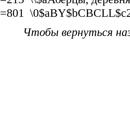
=801 \0$aBY$bCBCLL$c2
Чтобы вернуться на