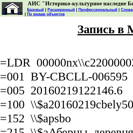
АИС "Историко-культурное наследие Б
Базовый
|
Расширенный
|
Профессиональный
|
Слова
|
По видам объектов
Запись в
=LDR 00000nx\\c22000003
=001 BY-CBCLL-006595
=005 20160219122146.6
=100 \\$a20160219cbely50\
=152 \\$apsbo
=215 \\$aАберцы, деревня