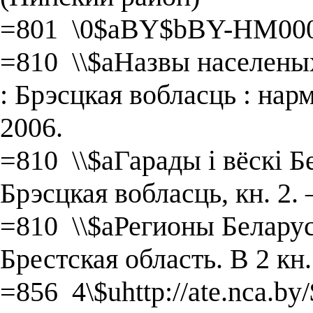
=801 \0$aBY$bBY-HM000
=810 \\$aНазвы населеных
: Брэсцкая вобласць : на
2006.
=810 \\$aГарады і вёскі Бе
Брэсцкая вобласць, кн. 2.
=810 \\$aРегионы Беларуси 
Брестская область. В 2 кн
=856 4\$uhttp://ate.nca.b