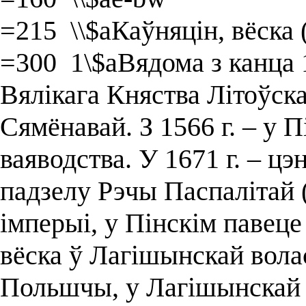
=215 \\$aКаўняцін, вёска 
=300 1\$aВядома з канца 1
Вялікага Княства Літоўска
Сямёнавай. З 1566 г. – у 
ваяводства. У 1671 г. – цэ
падзелу Рэчы Паспалітай (
імперыі, у Пінскім павеце 
вёска ў Лагішынскай волас
Польшчы, у Лагішынскай г