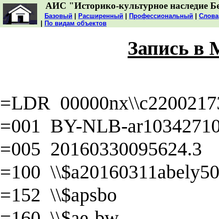
АИС "Историко-культурное наследие Б
Базовый
|
Расширенный
|
Профессиональный
|
Слова
|
По видам объектов
Запись в
=LDR 00000nx\\c22002173
=001 BY-NLB-ar1034271
=005 20160330095624.3
=100 \\$a20160311abely50\
=152 \\$apsbo
=160 \\$ae-bw