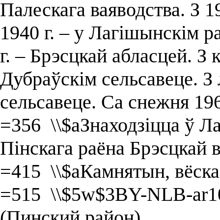
Палескага ваяводства. З 19
1940 г. – у Лагішынскім р
г. – Брэсцкай абласцей. З 
Дубраўскім сельсавеце. З 
сельсавеце. Са снежня 1962
=356 \\$aЗнаходзіцца ў Л
Пінскага раёна Брэсцкай в
=415 \\$aКамнятын, вёска
=515 \\$5w$3BY-NLB-ar1
(Пинский район)