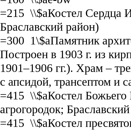
=215 \\$aКостел Сердца И
Браславский район)
=300 1\$aПамятник архит
Построен в 1903 г. из кир
1901–1906 гг.). Храм – т
с апсидой, трансептом и 
=415 \\$aКостел Божьего
агрогородок; Браславский
=415 \\$aКостел пресвято