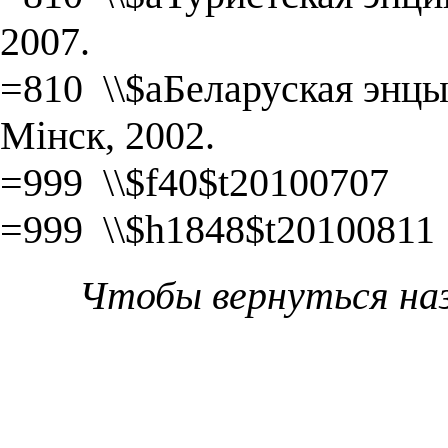
2007.
=810 \\$aБеларуская энцык
Мінск, 2002.
=999 \\$f40$t20100707
=999 \\$h1848$t20100811
Чтобы вернуться на