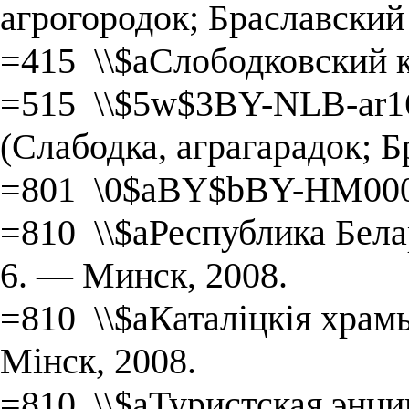
агрогородок; Браславский
=415 \\$aСлободковский 
=515 \\$5w$3BY-NLB-ar16
(Слабодка, аграгарадок; Б
=801 \0$aBY$bBY-HM000
=810 \\$aРеспублика Белару
6. — Минск, 2008.
=810 \\$aКаталіцкія храмы
Мінск, 2008.
=810 \\$aТуристская энц