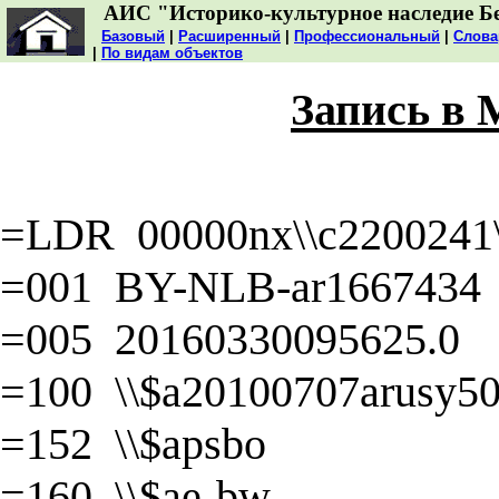
АИС "Историко-культурное наследие Б
Базовый
|
Расширенный
|
Профессиональный
|
Слова
|
По видам объектов
Запись в
=LDR 00000nx\\c2200241\\
=001 BY-NLB-ar1667434
=005 20160330095625.0
=100 \\$a20100707arusy50\
=152 \\$apsbo
=160 \\$ae-bw