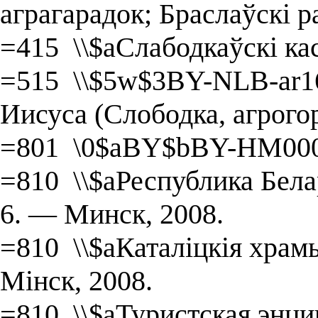
аграгарадок; Браслаўскі р
=415 \\$aСлабодкаўскі ка
=515 \\$5w$3BY-NLB-ar1
Иисуса (Слободка, агрого
=801 \0$aBY$bBY-HM000
=810 \\$aРеспублика Белару
6. — Минск, 2008.
=810 \\$aКаталіцкія храмы
Мінск, 2008.
=810 \\$aТуристская энц