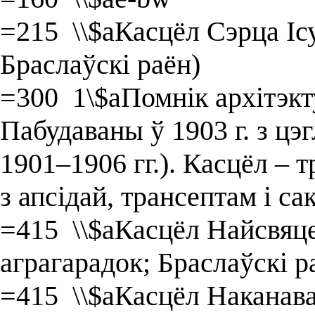
=215 \\$aКасцёл Сэрца Ісу
Браслаўскі раён)
=300 1\$aПомнік архітэк
Пабудаваны ў 1903 г. з цэ
1901–1906 гг.). Касцёл – 
з апсідай, трансептам і са
=415 \\$aКасцёл Найсвяце
аграгарадок; Браслаўскі р
=415 \\$aКасцёл Наканава