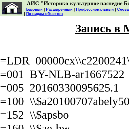
АИС "Историко-культурное наследие Б
Базовый
|
Расширенный
|
Профессиональный
|
Слова
|
По видам объектов
Запись в
=LDR 00000cx\\c2200241\\
=001 BY-NLB-ar1667522
=005 20160330095625.1
=100 \\$a20100707abely50\
=152 \\$apsbo
=160 \\$ae-bw