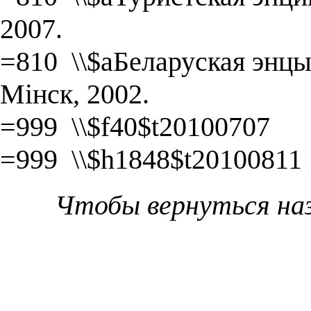
2007.
=810 \\$aБеларуская энцык
Мінск, 2002.
=999 \\$f40$t20100707
=999 \\$h1848$t20100811
Чтобы вернуться на