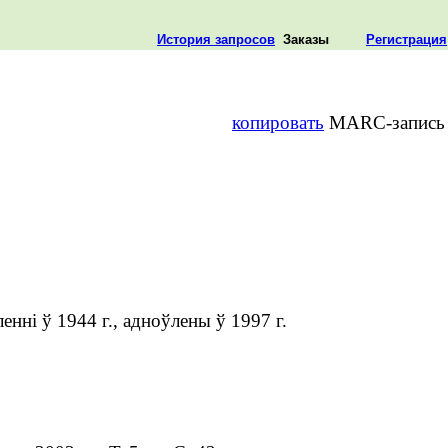
История запросов
Заказы
Регистрация
копировать
MARC-запись
нні ў 1944 г., адноўлены ў 1997 г.