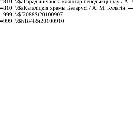
=810 \\$aГарадзішчанскі кляштар бенедыкцінцаў / А. А
=810 \\$aКаталіцкія храмы Беларусі / А. М. Кулагін. 
=999 \\$f2088$t20100907
=999 \\$h1848$t20100910