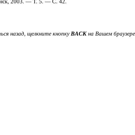
ск, 2003. — Т. 5. — С. 42.
ься назад, щелкните кнопку
BACK
на Вашем браузере