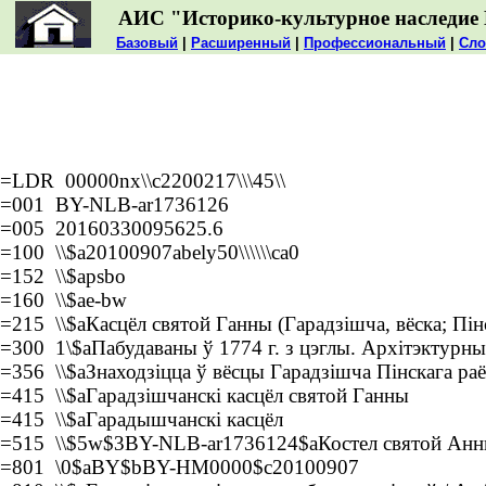
АИС "Историко-культурное наследие 
Базовый
|
Расширенный
|
Профессиональный
|
Сло
=LDR 00000nx\\c2200217\\\45\\
=001 BY-NLB-ar1736126
=005 20160330095625.6
=100 \\$a20100907abely50\\\\\\ca0
=152 \\$apsbo
=160 \\$ae-bw
=215 \\$aКасцёл святой Ганны (Гарадзішча, вёска; Пінс
=300 1\$aПабудаваны ў 1774 г. з цэглы. Архітэктурны
=356 \\$aЗнаходзіцца ў вёсцы Гарадзішча Пінскага раё
=415 \\$aГарадзішчанскі касцёл святой Ганны
=415 \\$aГарадышчанскі касцёл
=515 \\$5w$3BY-NLB-ar1736124$aКостел святой Анны
=801 \0$aBY$bBY-HM0000$c20100907