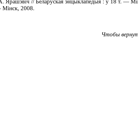
. Ярашэвіч // Беларуская энцыклапедыя : у 18 т. — Мін
— Мінск, 2008.
Чтобы вернут