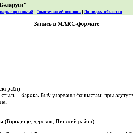
Беларуси"
варь персоналий
|
Тематический словарь
|
По видам объектов
Запись в MARC-формате
кі раён)
 стыль – барока. Быў узарваны фашыстамі пры адступле
на.
 (Городище, деревня; Пинский район)