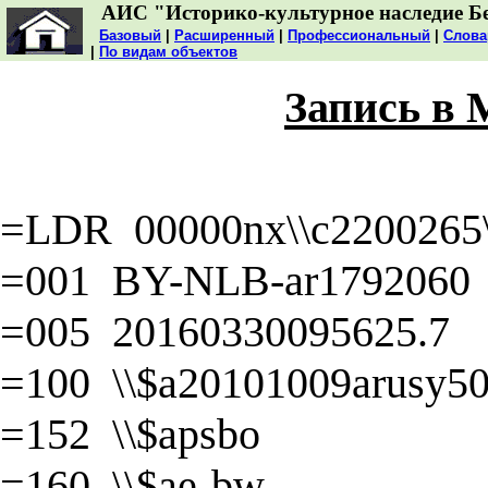
АИС "Историко-культурное наследие Б
Базовый
|
Расширенный
|
Профессиональный
|
Слова
|
По видам объектов
Запись в
=LDR 00000nx\\c2200265\\
=001 BY-NLB-ar1792060
=005 20160330095625.7
=100 \\$a20101009arusy50\
=152 \\$apsbo
=160 \\$ae-bw