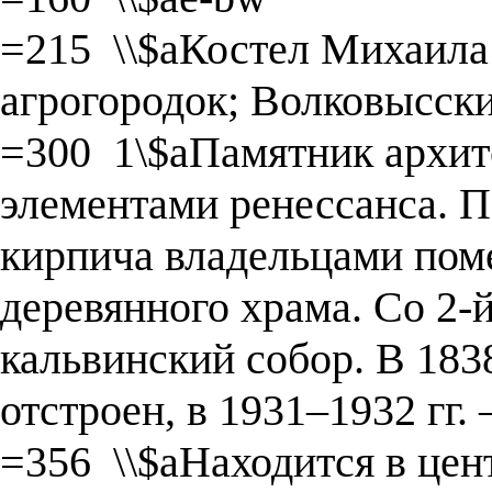
=215 \\$aКостел Михаила 
агрогородок; Волковысски
=300 1\$aПамятник архит
элементами ренессанса. По
кирпича владельцами пом
деревянного храма. Со 2-й 
кальвинский собор. В 183
отстроен, в 1931–1932 гг.
=356 \\$aНаходится в цен