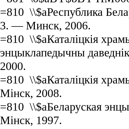
=810 \\$aРеспублика Белару
3. — Минск, 2006.
=810 \\$aКаталіцкія храмы
энцыклапедычны даведнік 
2000.
=810 \\$aКаталіцкія храмы
Мінск, 2008.
=810 \\$aБеларуская энцык
Мінск, 1997.