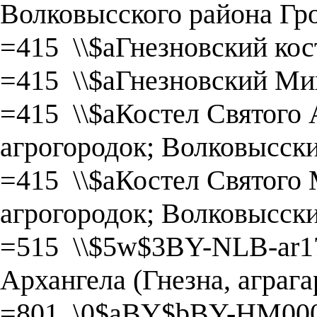
Волковысского района Гро
=415 \\$aГнезновский ко
=415 \\$aГнезновский Ми
=415 \\$aКостел Святого 
агрогородок; Волковысски
=415 \\$aКостел Святого 
агрогородок; Волковысски
=515 \\$5w$3BY-NLB-ar1
Архангела (Гнезна, аграга
=801 \0$aBY$bBY-HM000