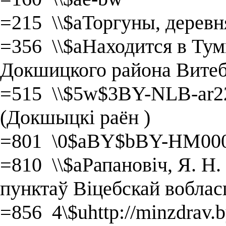
=215 \\$aТоргуны, деревн
=356 \\$aНаходится в Тум
Докшицкого района Витеб
=515 \\$5w$3BY-NLB-ar22
(Докшыцкі раён )
=801 \0$aBY$bBY-HM000
=810 \\$aРапановіч, Я. Н
пунктаў Віцебскай вобласц
=856 4\$uhttp://minzdrav.b