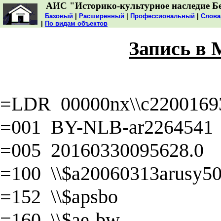
АИС "Историко-культурное наследие Б
Базовый
|
Расширенный
|
Профессиональный
|
Слова
|
По видам объектов
Запись в
=LDR 00000nx\\c22001693
=001 BY-NLB-ar2264541
=005 20160330095628.0
=100 \\$a20060313arusy50\
=152 \\$apsbo
=160 \\$ae-bw