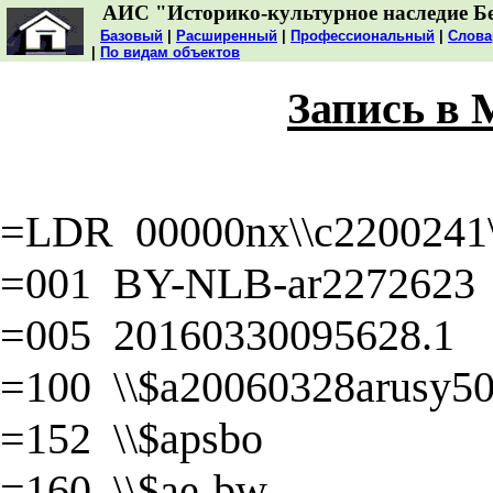
АИС "Историко-культурное наследие Б
Базовый
|
Расширенный
|
Профессиональный
|
Слова
|
По видам объектов
Запись в
=LDR 00000nx\\c2200241\\
=001 BY-NLB-ar2272623
=005 20160330095628.1
=100 \\$a20060328arusy50\
=152 \\$apsbo
=160 \\$ae-bw