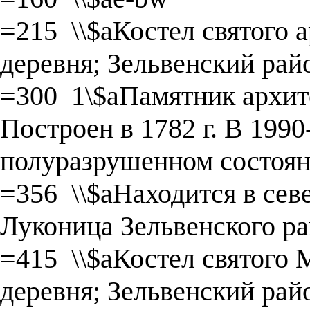
=215 \\$aКостел святого 
деревня; Зельвенский рай
=300 1\$aПамятник архит
Построен в 1782 г. В 1990-
полуразрушенном состояни
=356 \\$aНаходится в сев
Луконица Зельвенского ра
=415 \\$aКостел святого 
деревня; Зельвенский рай