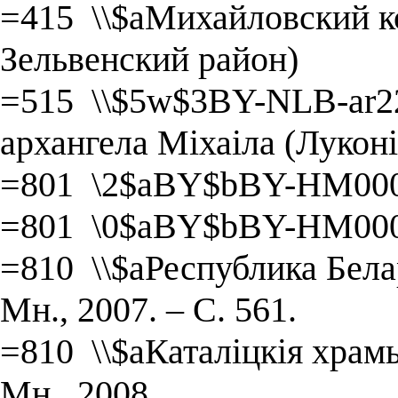
=415 \\$aМихайловский ко
Зельвенский район)
=515 \\$5w$3BY-NLB-ar22
архангела Міхаіла (Луконі
=801 \2$aBY$bBY-HM000
=801 \0$aBY$bBY-HM000
=810 \\$aРеспублика Белар
Мн., 2007. – С. 561.
=810 \\$aКаталіцкія храмы
Мн., 2008.