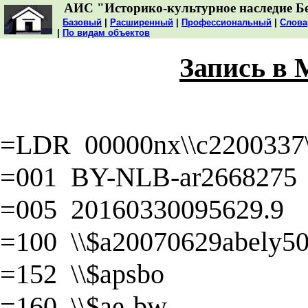
АИС "Историко-культурное наследие Б
Базовый
|
Расширенный
|
Профессиональный
|
Слова
|
По видам объектов
Запись в
=LDR 00000nx\\c2200337\\
=001 BY-NLB-ar2668275
=005 20160330095629.9
=100 \\$a20070629abely50\
=152 \\$apsbo
=160 \\$ae-bw