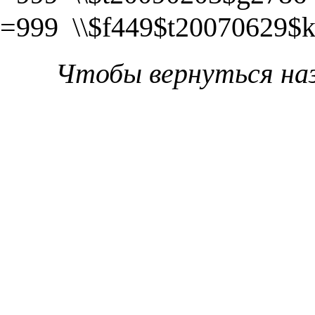
=999 \\$f449$t20070629$
Чтобы вернуться на