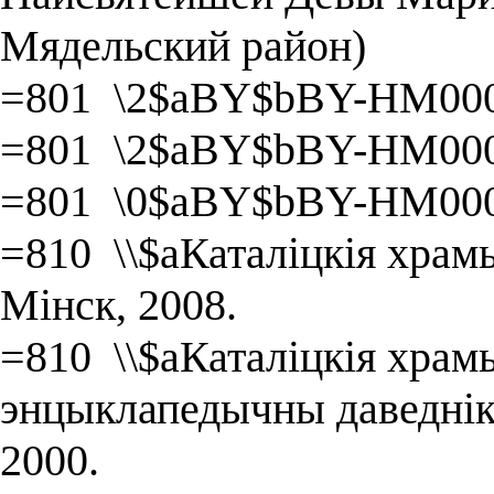
Мядельский район)
=801 \2$aBY$bBY-HM000
=801 \2$aBY$bBY-HM000
=801 \0$aBY$bBY-HM000
=810 \\$aКаталіцкія храмы
Мінск, 2008.
=810 \\$aКаталіцкія храмы
энцыклапедычны даведнік 
2000.