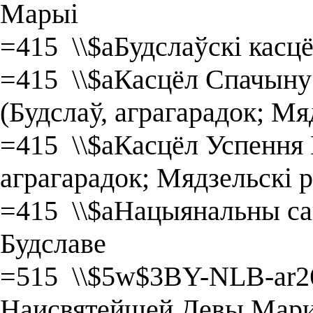
Марыі
=415 \\$aБудслаўскі касц
=415 \\$aКасцёл Спачын
(Будслаў, аграгарадок; Мя
=415 \\$aКасцёл Успення 
аграгарадок; Мядзельскі р
=415 \\$aНацыянальны са
Будславе
=515 \\$5w$3BY-NLB-ar2
Наисвятейшей Девы Марии