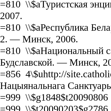
=810 \\$aТуристская энц
2007.
=810 \\$aРеспублика Белару
2. — Минск, 2006.
=810 \\$aНациональный с
Будславской. ― Минск, 20
=856 4\$uhttp://site.catho
Нацыянальнага Санктуары
=999 \\$g1848$t20090806
=999 \\$t20090203$g2786