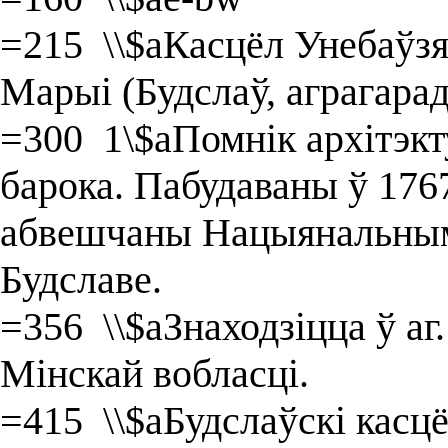
=215 \\$aКасцёл Унебаўз
Марыі (Будслаў, аграгарад
=300 1\$aПомнік архітэкт
барока. Пабудаваны ў 1767
абвешчаны Нацыянальным
Будславе.
=356 \\$aЗнаходзіцца ў аг
Мінскай вобласці.
=415 \\$aБудслаўскі касц