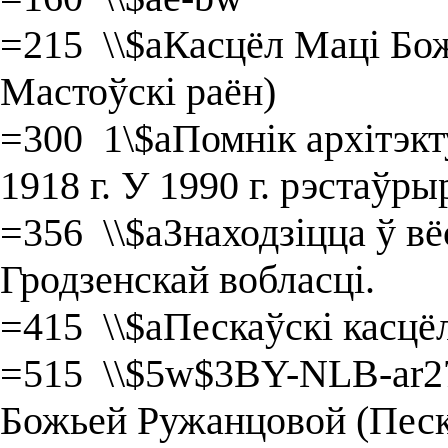
=215 \\$aКасцёл Маці Бож
Мастоўскі раён)
=300 1\$aПомнік архітэкт
1918 г. У 1990 г. рэстаўр
=356 \\$aЗнаходзіцца ў в
Гродзенскай вобласці.
=415 \\$aПескаўскі касц
=515 \\$5w$3BY-NLB-ar2
Божьей Ружанцовой (Песк