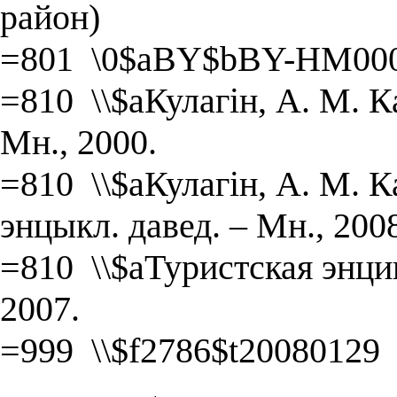
район)
=801 \0$aBY$bBY-HM000
=810 \\$aКулагін, А. М. К
Мн., 2000.
=810 \\$aКулагін, А. М. К
энцыкл. давед. – Мн., 200
=810 \\$aТуристская энци
2007.
=999 \\$f2786$t20080129