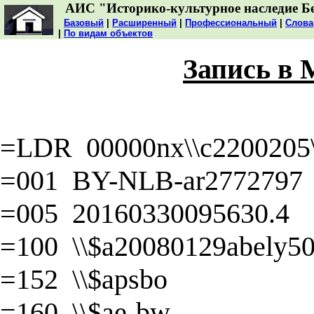
АИС "Историко-культурное наследие Б
Базовый
|
Расширенный
|
Профессиональный
|
Слова
|
По видам объектов
Запись в
=LDR 00000nx\\c2200205\\
=001 BY-NLB-ar2772797
=005 20160330095630.4
=100 \\$a20080129abely50\
=152 \\$apsbo
=160 \\$ae-bw