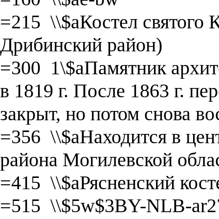
=215 \\$aКостел святого 
Дрибинский район)
=300 1\$aПамятник архит
в 1819 г. После 1863 г. п
закрыт, но потом снова во
=356 \\$aНаходится в цен
района Могилевской обла
=415 \\$aРясненский кост
=515 \\$5w$3BY-NLB-ar27