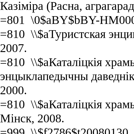
Казіміра (Расна, аграгара
=801 \0$aBY$bBY-HM000
=810 \\$aТуристская энц
2007.
=810 \\$aКаталіцкія храмы
энцыклапедычны даведнік 
2000.
=810 \\$aКаталіцкія храмы
Мінск, 2008.
=999 \\$f2786$t20080130