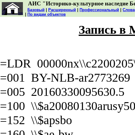
АИС "Историко-культурное наследие Б
Базовый
|
Расширенный
|
Профессиональный
|
Слова
|
По видам объектов
Запись в
=LDR 00000nx\\c2200205\\
=001 BY-NLB-ar2773269
=005 20160330095630.5
=100 \\$a20080130arusy50\
=152 \\$apsbo
=160 \\$ae-bw