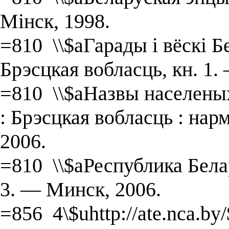
Мінск, 1998.
=810 \\$aГарады і вёскі Бе
Брэсцкая вобласць, кн. 1.
=810 \\$aНазвы населеных
: Брэсцкая вобласць : на
2006.
=810 \\$aРеспублика Белару
3. — Минск, 2006.
=856 4\$uhttp://ate.nca.b