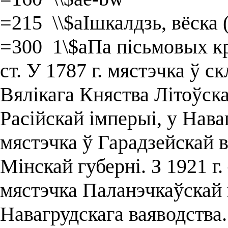
=215 \\$aІшкалдзь, вёска 
=300 1\$aПа пісьмовых кр
ст. У 1787 г. мястэчка ў с
Вялікага Княства Літоўска
Расійскай імперыі, у Нава
мястэчка ў Гарадзейскай в
Мінскай губерні. З 1921 г
мястэчка Паланэчкаўскай 
Навагрудскага ваяводства. 