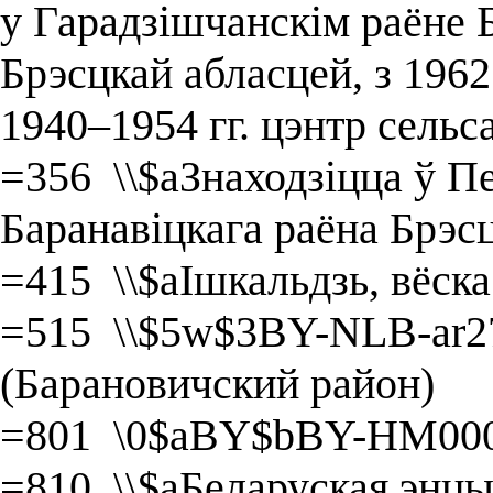
у Гарадзішчанскім раёне Б
Брэсцкай абласцей, з 1962 
1940–1954 гг. цэнтр сельс
=356 \\$aЗнаходзіцца ў П
Баранавіцкага раёна Брэсц
=415 \\$aІшкальдзь, вёска
=515 \\$5w$3BY-NLB-ar2
(Барановичский район)
=801 \0$aBY$bBY-HM000
=810 \\$aБеларуская энцык