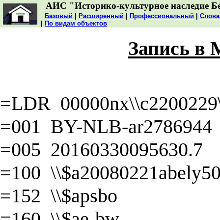
АИС "Историко-культурное наследие Б
Базовый
|
Расширенный
|
Профессиональный
|
Слова
|
По видам объектов
Запись в
=LDR 00000nx\\c2200229\\
=001 BY-NLB-ar2786944
=005 20160330095630.7
=100 \\$a20080221abely50\
=152 \\$apsbo
=160 \\$ae-bw