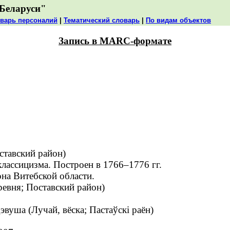
Беларуси"
варь персоналий
|
Тематический словарь
|
По видам объектов
Запись в MARC-формате
ставский район)
лассицизма. Построен в 1766–1776 гг.
на Витебской области.
ревня; Поставский район)
уша (Лучай, вёска; Пастаўскі раён)