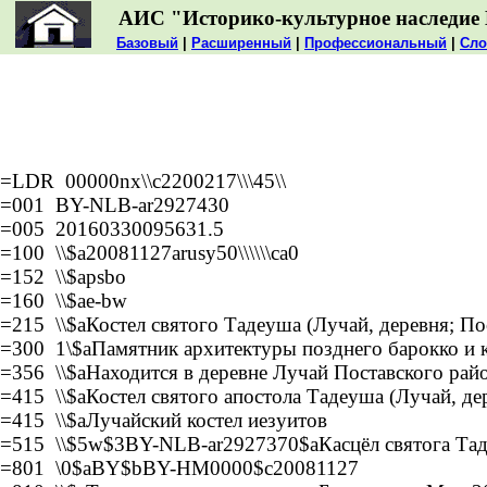
АИС "Историко-культурное наследие 
Базовый
|
Расширенный
|
Профессиональный
|
Сло
=LDR 00000nx\\c2200217\\\45\\
=001 BY-NLB-ar2927430
=005 20160330095631.5
=100 \\$a20081127arusy50\\\\\\ca0
=152 \\$apsbo
=160 \\$ae-bw
=215 \\$aКостел святого Тадеуша (Лучай, деревня; По
=300 1\$aПамятник архитектуры позднего барокко и к
=356 \\$aНаходится в деревне Лучай Поставского райо
=415 \\$aКостел святого апостола Тадеуша (Лучай, де
=415 \\$aЛучайский костел иезуитов
=515 \\$5w$3BY-NLB-ar2927370$aКасцёл святога Тадэв
=801 \0$aBY$bBY-HM0000$c20081127