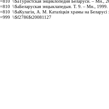
=810 \\$aТуристская энциклопедия Беларуси. – Мн., 2
=810 \\$aБеларуская энцыклапедыя. Т. 9. – Мн., 1999.
=810 \\$aКулагін, А. М. Каталіцкія храмы на Беларусі 
=999 \\$f2786$t20081127