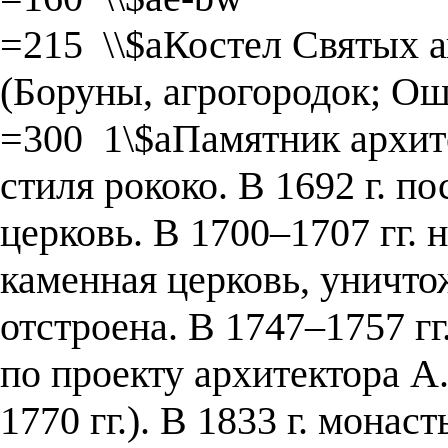
=215 \\$aКостел Святых а
(Боруны, агрогородок; О
=300 1\$aПамятник архит
стиля рококо. В 1692 г. п
церковь. В 1700–1707 гг. 
каменная церковь, уничто
отстроена. В 1747–1757 гг
по проекту архитектора А
1770 гг.). В 1833 г. мона