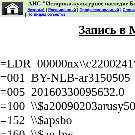
АИС "Историко-культурное наследие Б
Базовый
|
Расширенный
|
Профессиональный
|
Слова
|
По видам объектов
Запись в
=LDR 00000nx\\c2200241\\
=001 BY-NLB-ar3150505
=005 20160330095632.0
=100 \\$a20090203arusy50\
=152 \\$apsbo
=160 \\$ae-bw