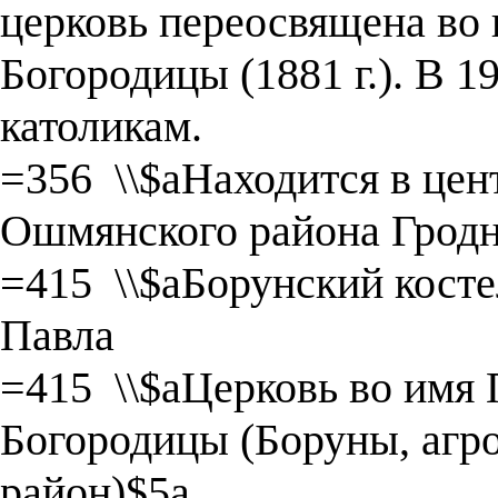
церковь переосвящена во
Богородицы (1881 г.). В 19
католикам.
=356 \\$aНаходится в цен
Ошмянского района Гродн
=415 \\$aБорунский косте
Павла
=415 \\$aЦерковь во имя
Богородицы (Боруны, агр
район)$5a