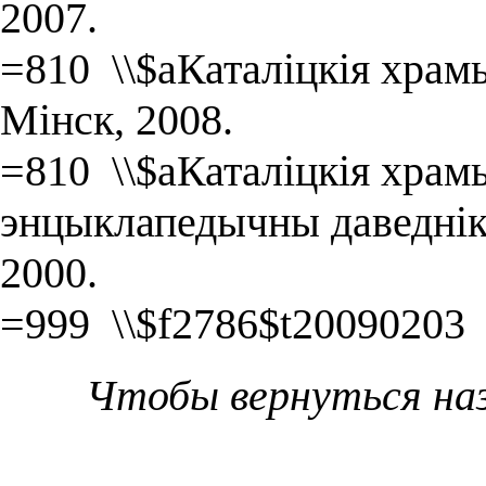
2007.
=810 \\$aКаталіцкія храмы
Мінск, 2008.
=810 \\$aКаталіцкія храмы
энцыклапедычны даведнік 
2000.
=999 \\$f2786$t20090203
Чтобы вернуться на