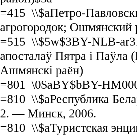
=415 \\$aПетро-Павловск
агрогородок; Ошмянский 
=515 \\$5w$3BY-NLB-ar3
апосталаў Пятра і Паўла (
Ашмянскі раён)
=801 \0$aBY$bBY-HM000
=810 \\$aРеспублика Белару
2. — Минск, 2006.
=810 \\$aТуристская энц