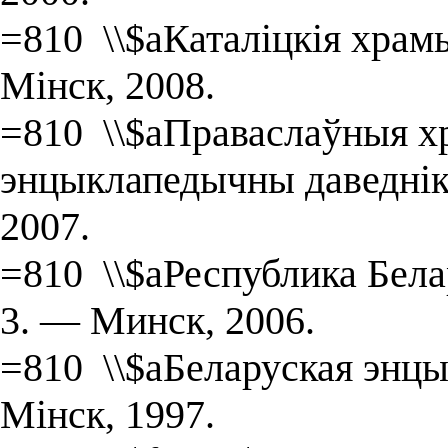
=810 \\$aКаталіцкія храмы
Мінск, 2008.
=810 \\$aПраваслаўныя хр
энцыклапедычны даведнік 
2007.
=810 \\$aРеспублика Белару
3. — Минск, 2006.
=810 \\$aБеларуская энцык
Мінск, 1997.