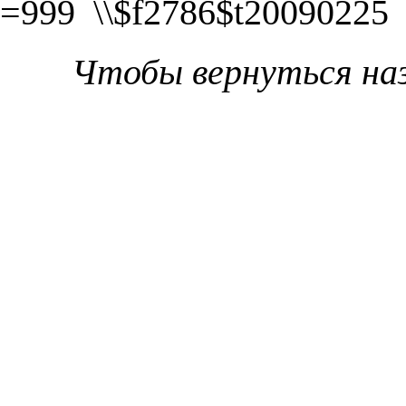
=999 \\$f2786$t20090225
Чтобы вернуться на