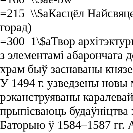
=215 \\$aКасцёл Найсвяц
горад)
=300 1\$aТвор архітэкту
з элементамі абарончага 
храм быў заснаваны князем
У 1494 г. узведзены новы 
рэканструяваны каралевай
прыпісваюць будаўніцтва
Баторыю ў 1584–1587 гг. А