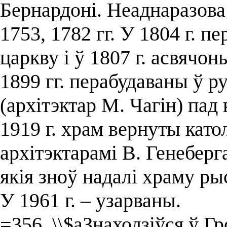
Бернардоні. Неаднаразова
1753, 1782 гг. У 1804 г. 
царкву і ў 1807 г. асвячон
1899 гг. перабудаваны ў р
(архітэктар М. Чагін) пад
1919 г. храм вернуты като
архітэктарамі В. Генеберга
якія зноў надалі храму р
У 1961 г. – узарваны.
=356 \\$aЗнаходзіўся ў Гр