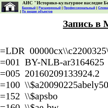
АИС "Историко-культурное наследие Б
Базовый
|
Расширенный
|
Профессиональный
|
Слова
|
По видам объектов
Запись в
=LDR 00000cx\\c2200325\\
=001 BY-NLB-ar3164625
=005 20160209133924.2
=100 \\$a20090225abely50\
=152 \\$apsbo
=160 \\$ae-bw