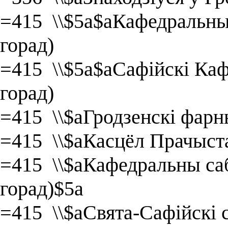
=415 \\$5a$aКафедральны 
горад)
=415 \\$5a$aСафійскі Каф
горад)
=415 \\$aГродзенскі фарн
=415 \\$aКасцёл Прачыста
=415 \\$aКафедральны саб
горад)$5a
=415 \\$aСвята-Сафійскі с