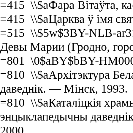
=415 \\$aФара Вітаўта, ка
=415 \\$aЦарква ў імя свя
=515 \\$5w$3BY-NLB-ar3
Девы Марии (Гродно, гор
=801 \0$aBY$bBY-HM000
=810 \\$aАрхітэктура Бел
даведнік. — Мінск, 1993.
=810 \\$aКаталіцкія храмы
энцыклапедычны даведнік 
2000.