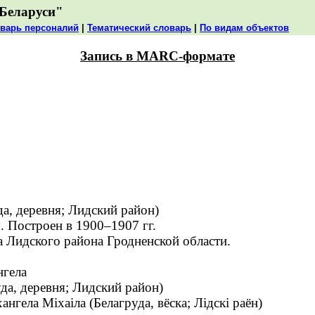
Беларуси"
варь персоналий
|
Тематический словарь
|
По видам объектов
Запись в MARC-формате
а, деревня; Лидский район)
 Построен в 1900–1907 гг.
а Лидского района Гродненской области.
нгела
да, деревня; Лидский район)
ела Міхаіла (Белагруда, вёска; Лідскі раён)