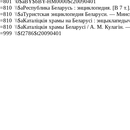
=801 \0$aBY$bBY-HM0000$c20090401
=810 \\$aРеспублика Беларусь : энциклопедия. [В 7 т.]
=810 \\$aТуристская энциклопедия Беларуси. — Минск
=810 \\$aКаталіцкія храмы на Беларусі : энцыклапедыч
=810 \\$aКаталіцкія храмы Беларусі / А. М. Кулагін. 
=999 \\$f2786$t20090401