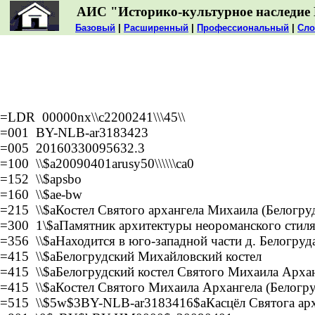
АИС "Историко-культурное наследие 
Базовый
|
Расширенный
|
Профессиональный
|
Сло
=LDR 00000nx\\c2200241\\\45\\
=001 BY-NLB-ar3183423
=005 20160330095632.3
=100 \\$a20090401arusy50\\\\\\ca0
=152 \\$apsbo
=160 \\$ae-bw
=215 \\$aКостел Святого архангела Михаила (Белогруд
=300 1\$aПамятник архитектуры неороманского стиля.
=356 \\$aНаходится в юго-западной части д. Белогруд
=415 \\$aБелогрудский Михайловский костел
=415 \\$aБелогрудский костел Святого Михаила Арха
=415 \\$aКостел Святого Михаила Архангела (Белогру
=515 \\$5w$3BY-NLB-ar3183416$aКасцёл Святога арханг