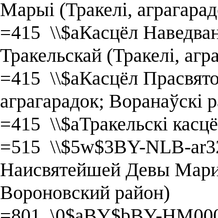
Марыі (Тракелі, аграгарад
=415 \\$aКасцёл Наведв
Тракельскай (Тракелі, агр
=415 \\$aКасцёл Прасвято
аграгарадок; Воранаўскі р
=415 \\$aТракельскі касц
=515 \\$5w$3BY-NLB-ar3
Наисвятейшей Девы Марии
Вороновский район)
=801 \0$aBY$bBY-HM000