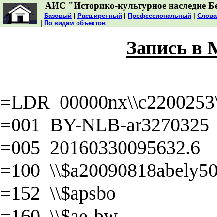
АИС "Историко-культурное наследие Б
Базовый
|
Расширенный
|
Профессиональный
|
Слова
|
По видам объектов
Запись в
=LDR 00000nx\\c2200253\\
=001 BY-NLB-ar3270325
=005 20160330095632.6
=100 \\$a20090818abely50\
=152 \\$apsbo
=160 \\$ae-bw