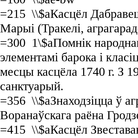
=215 \\$aКасцёл Дабрав
Марыі (Тракелі, аграгарад
=300 1\$aПомнік народнаг
элементамі барока і класі
месцы касцёла 1740 г. З 
санктуарый.
=356 \\$aЗнаходзіцца ў аг
Воранаўскага раёна Гродз
=415 \\$aКасцёл Звестав