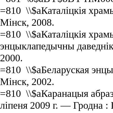
=810 \\$aКаталіцкія храмы
Мінск, 2008.
=810 \\$aКаталіцкія храмы
энцыклапедычны даведнік 
2000.
=810 \\$aБеларуская энцык
Мінск, 2002.
=810 \\$aКаранацыя абраз
ліпеня 2009 г. ― Гродна :