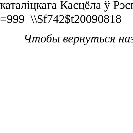
каталіцкага Касцёла ў Рэс
=999 \\$f742$t20090818
Чтобы вернуться на