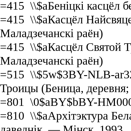
=415 \\$aБеніцкі касцёл б
=415 \\$aКасцёл Найсвяце
Маладзечанскі раён)
=415 \\$aКасцёл Святой Т
Маладзечанскі раён)
=515 \\$5w$3BY-NLB-ar3
Троицы (Беница, деревня
=801 \0$aBY$bBY-HM000
=810 \\$aАрхітэктура Бел
даведнік. — Мінск, 1993.