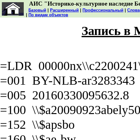
АИС "Историко-культурное наследие Б
Базовый
|
Расширенный
|
Профессиональный
|
Слова
|
По видам объектов
Запись в
=LDR 00000nx\\c2200241\\
=001 BY-NLB-ar3283343
=005 20160330095632.8
=100 \\$a20090923abely50\
=152 \\$apsbo
=160 \\$ae-bw