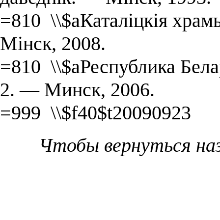
=810 \\$aКаталіцкія храмы
Мінск, 2008.
=810 \\$aРеспублика Белару
2. — Минск, 2006.
=999 \\$f40$t20090923
Чтобы вернуться на