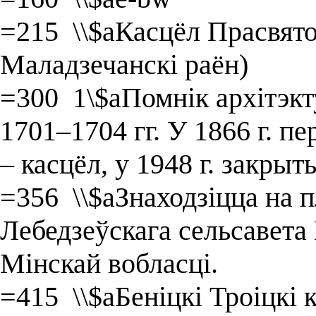
=215 \\$aКасцёл Прасвято
Маладзечанскі раён)
=300 1\$aПомнік архітэкт
1701–1704 гг. У 1866 г. пе
– касцёл, у 1948 г. закрыт
=356 \\$aЗнаходзіцца на 
Лебедзеўскага сельсавета
Мінскай вобласці.
=415 \\$aБеніцкі Троіцкі 