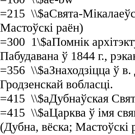
=215 \\$aСвята-Мікалаеўс
Мастоўскі раён)
=300 1\$aПомнік архітэкт
Пабудавана ў 1844 г., рэка
=356 \\$aЗнаходзіцца ў в
Гродзенскай вобласці.
=415 \\$aДубнаўская Свят
=415 \\$aЦарква ў імя св
(Дубна, вёска; Мастоўскі 