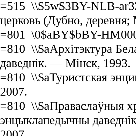
=515 \\$5w$3BY-NLB-ar3
церковь (Дубно, деревня;
=801 \0$aBY$bBY-HM000
=810 \\$aАрхітэктура Бел
даведнік. — Мінск, 1993.
=810 \\$aТуристская энц
2007.
=810 \\$aПраваслаўныя хр
энцыклапедычны даведнік 
2007.