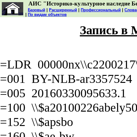
АИС "Историко-культурное наследие Б
Базовый
|
Расширенный
|
Профессиональный
|
Слова
|
По видам объектов
Запись в
=LDR 00000nx\\c2200217\\
=001 BY-NLB-ar3357524
=005 20160330095633.1
=100 \\$a20100226abely50\
=152 \\$apsbo
=160 \\$ae-bw