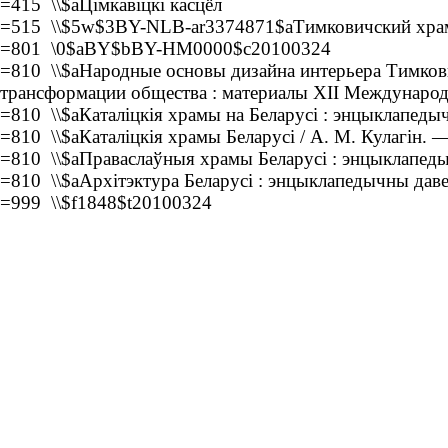
=415 \\$aЦімкавіцкі касцёл
=515 \\$5w$3BY-NLB-ar3374871$aТимковичский храм 
=801 \0$aBY$bBY-HM0000$c20100324
=810 \\$aНародные основы дизайна интерьера Тимкови
трансформации общества : материалы XII Международн
=810 \\$aКаталіцкія храмы на Беларусі : энцыклапедыч
=810 \\$aКаталіцкія храмы Беларусі / А. М. Кулагін. 
=810 \\$aПраваслаўныя храмы Беларусі : энцыклапедыч
=810 \\$aАрхітэктура Беларусі : энцыклапедычны даве
=999 \\$f1848$t20100324