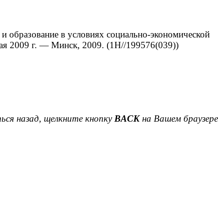
а и образование в условиях социально-экономической
я 2009 г. ― Минск, 2009. (1Н//199576(039))
ься назад, щелкните кнопку
BACK
на Вашем браузере