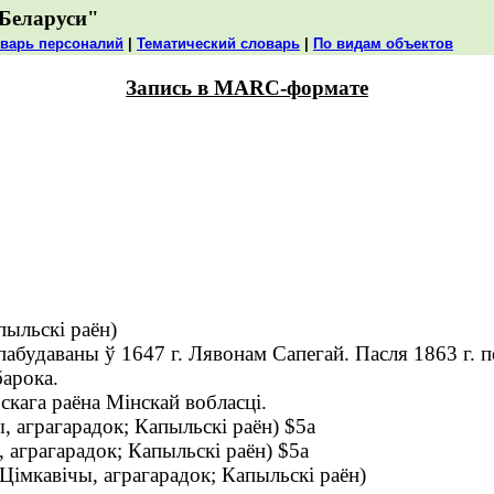
Беларуси"
варь персоналий
|
Тематический словарь
|
По видам объектов
Запись в MARC-формате
пыльскі раён)
пабудаваны ў 1647 г. Лявонам Сапегай. Пасля 1863 г. 
барока.
скага раёна Мінскай вобласці.
, аграгарадок; Капыльскі раён) $5a
, аграгарадок; Капыльскі раён) $5a
Цімкавічы, аграгарадок; Капыльскі раён)