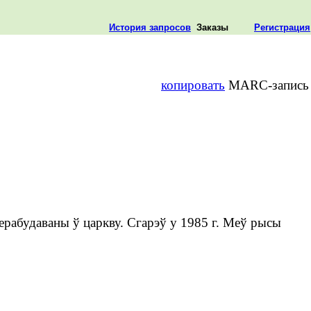
История запросов
Заказы
Регистрация
копировать
MARC-запись
перабудаваны ў царкву. Сгарэў у 1985 г. Меў рысы