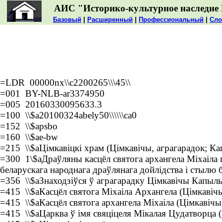
АИС "Историко-культурное наследие 
Базовый
|
Расширенный
|
Профессиональный
|
Сло
=LDR 00000nx\\c2200265\\\45\\
=001 BY-NLB-ar3374950
=005 20160330095633.3
=100 \\$a20100324abely50\\\\\\ca0
=152 \\$apsbo
=160 \\$ae-bw
=215 \\$aЦімкавіцкі храм (Цімкавічы, аграгарадок; Ка
=300 1\$aДраўляны касцёл святога архангела Міхаіла 
беларускага народнага драўлянага дойлідства і стылю 
=356 \\$aЗнаходзіўся ў аграгарадку Цімкавічы Капыль
=415 \\$aКасцёл святога Міхаіла Архангела (Цімкавічы
=415 \\$aКасцёл святога архангела Міхаіла (Цімкавічы
=415 \\$aЦарква ў імя свяціцеля Мікалая Цудатворца (