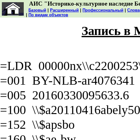
АИС "Историко-культурное наследие Б
Базовый
|
Расширенный
|
Профессиональный
|
Слова
|
По видам объектов
Запись в
=LDR 00000nx\\c2200253\\
=001 BY-NLB-ar4076341
=005 20160330095633.6
=100 \\$a20110416abely50\
=152 \\$apsbo
=160 \\$ae-bw