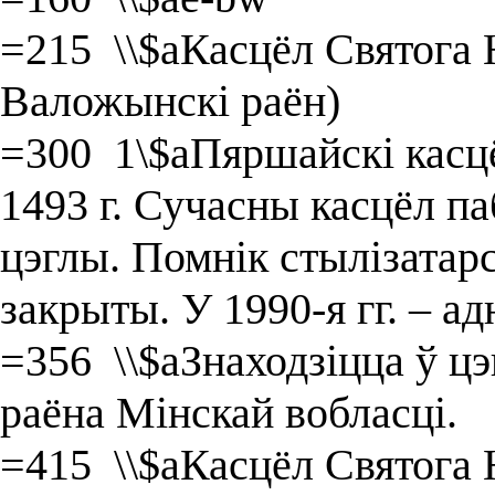
=215 \\$aКасцёл Святога 
Валожынскі раён)
=300 1\$aПяршайскі касц
1493 г. Сучасны касцёл па
цэглы. Помнік стылізатар
закрыты. У 1990-я гг. – а
=356 \\$aЗнаходзіцца ў ц
раёна Мінскай вобласці.
=415 \\$aКасцёл Святога