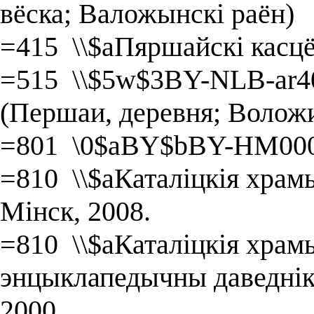
вёска; Валожынскі раён)
=415 \\$aПяршайскі касц
=515 \\$5w$3BY-NLB-ar4
(Першаи, деревня; Волож
=801 \0$aBY$bBY-HM000
=810 \\$aКаталіцкія храмы
Мінск, 2008.
=810 \\$aКаталіцкія храмы
энцыклапедычны даведнік 
2000.