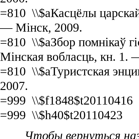
=810 \\$aКасцёлы царскай
― Мінск, 2009.
=810 \\$aЗбор помнікаў гі
Мінская вобласць, кн. 1. 
=810 \\$aТуристская энц
2007.
=999 \\$f1848$t20110416
=999 \\$h40$t20110423
Чтобы вернуться на