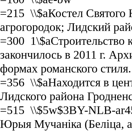
=215 \\$aКостел Святого
агрогородок; Лидский рай
=300 1\$aСтроительство ко
закончилось в 2011 г. Ар
формах романского стиля.
=356 \\$aНаходится в цен
Лидского района Гродненс
=515 \\$5w$3BY-NLB-ar4
Юрыя Мучаніка (Беліца, а