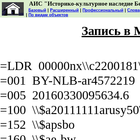
АИС "Историко-культурное наследие Б
Базовый
|
Расширенный
|
Профессиональный
|
Слова
|
По видам объектов
Запись в
=LDR 00000nx\\c2200181\\
=001 BY-NLB-ar4572219
=005 20160330095634.6
=100 \\$a20111111arusy50\\
=152 \\$apsbo
=160 \\$ae-bw