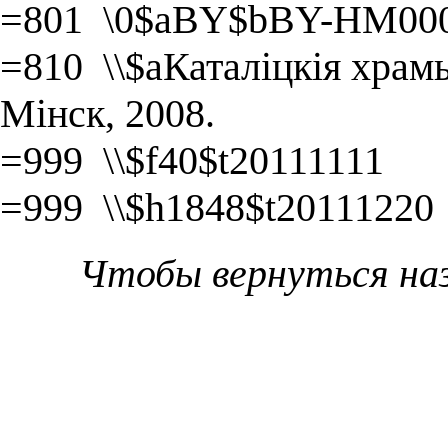
=801 \0$aBY$bBY-HM000
=810 \\$aКаталіцкія храмы
Мінск, 2008.
=999 \\$f40$t20111111
=999 \\$h1848$t20111220
Чтобы вернуться на