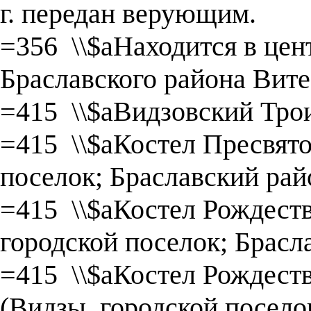
г. передан верующим.
=356 \\$aНаходится в цен
Браславского района Вите
=415 \\$aВидзовский Тро
=415 \\$aКостел Пресвят
поселок; Браславский рай
=415 \\$aКостел Рождест
городской поселок; Брасл
=415 \\$aКостел Рождес
(Видзы, городской посело