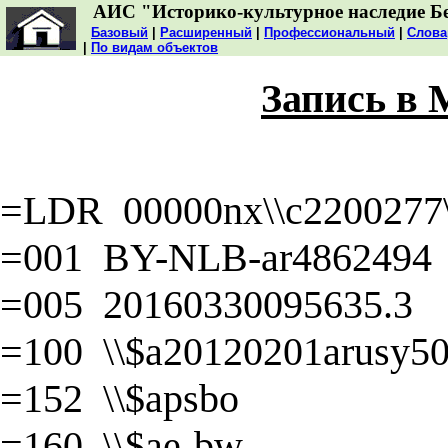
АИС "Историко-культурное наследие Б
Базовый
|
Расширенный
|
Профессиональный
|
Слова
|
По видам объектов
Запись в
=LDR 00000nx\\c2200277\\
=001 BY-NLB-ar4862494
=005 20160330095635.3
=100 \\$a20120201arusy50\
=152 \\$apsbo
=160 \\$ae-bw