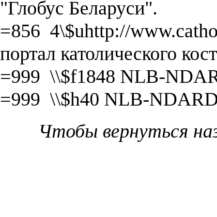
"Глобус Беларуси".
=856 4\$uhttp://www.catho
портал католического кост
=999 \\$f1848 NLB-NDA
=999 \\$h40 NLB-NDARD
Чтобы вернуться на