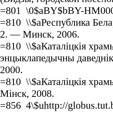
=801 \0$aBY$bBY-HM000
=810 \\$aРеспублика Белару
2. — Минск, 2006.
=810 \\$aКаталіцкія храмы
энцыклапедычны даведнік 
2000.
=810 \\$aКаталіцкія храмы
Мінск, 2008.
=856 4\$uhttp://globus.tu