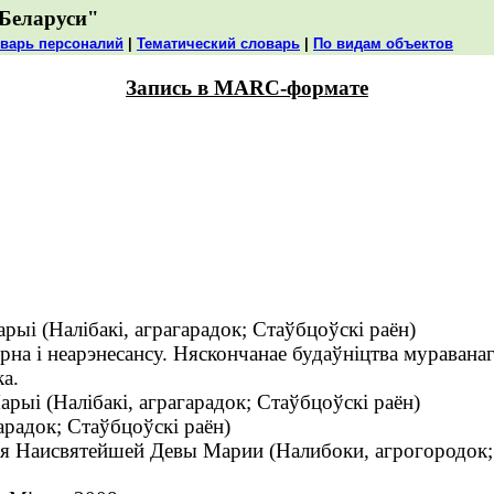
Беларуси"
варь персоналий
|
Тематический словарь
|
По видам объектов
Запись в MARC-формате
і (Налібакі, аграгарадок; Стаўбцоўскі раён)
на і неарэнесансу. Няскончанае будаўніцтва мураванаг
ка.
ыі (Налібакі, аграгарадок; Стаўбцоўскі раён)
арадок; Стаўбцоўскі раён)
 Наисвятейшей Девы Марии (Налибоки, агрогородок;