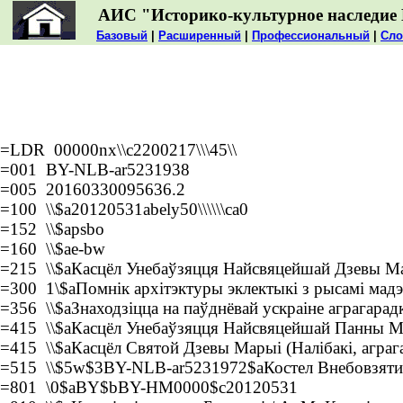
АИС "Историко-культурное наследие 
Базовый
|
Расширенный
|
Профессиональный
|
Сло
=LDR 00000nx\\c2200217\\\45\\
=001 BY-NLB-ar5231938
=005 20160330095636.2
=100 \\$a20120531abely50\\\\\\ca0
=152 \\$apsbo
=160 \\$ae-bw
=215 \\$aКасцёл Унебаўзяцця Найсвяцейшай Дзевы Мары
=300 1\$aПомнік архітэктуры эклектыкі з рысамі мадэр
=356 \\$aЗнаходзіцца на паўднёвай ускраіне аграгарад
=415 \\$aКасцёл Унебаўзяцця Найсвяцейшай Панны Мар
=415 \\$aКасцёл Святой Дзевы Марыі (Налібакі, аграг
=515 \\$5w$3BY-NLB-ar5231972$aКостел Внебовзятия
=801 \0$aBY$bBY-HM0000$c20120531