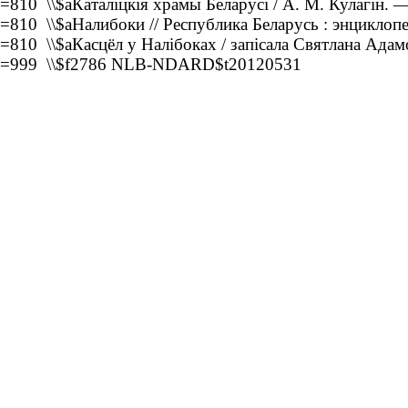
=810 \\$aКаталіцкія храмы Беларусі / А. М. Кулагін. 
=810 \\$aНалибоки // Республика Беларусь : энциклопе
=810 \\$aКасцёл у Налібоках / запісала Святлана Ада
=999 \\$f2786 NLB-NDARD$t20120531