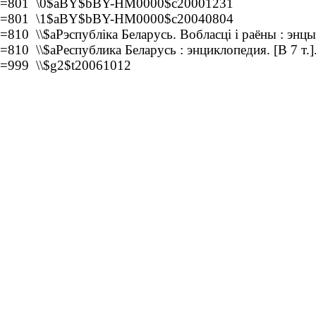
=801 \0$aBY$bBY-HM0000$c20001231
=801 \1$aBY$bBY-HM0000$c20040804
=810 \\$aРэспубліка Беларусь. Вобласці і раёны : эн
=810 \\$aРеспублика Беларусь : энциклопедия. [В 7 т.]
=999 \\$g2$t20061012