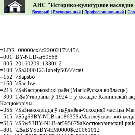
АИС "Историко-культурное наследие 
Базовый
|
Расширенный
|
Профессиональный
|
Сло
=LDR 00000cx\\c2200217\\\45\\
=001 BY-NLB-ar59568
=005 20160209113301.2
=100 \\$a20001231abely50\\\\\\ca0
=152 \\$apsbo
=160 \\$ae-bw
=215 \\$aКасцюковіцкі раён (Магілёўская вобласць)
=300 1\$aУтвораны ў 1924 г. у складзе Калінінскай акру
Касцюковічы.
=356 \\$aЗнаходзіцца ў паўднёва-ўсходняй частцы Маг
=515 \\$5g$3BY-NLB-ar18635$aМагілёўская вобласць
=515 \\$5w$3BY-NLB-ar59567$aКостюковичский район
=801 \2$aBY$bBY-HM0000$c20061012