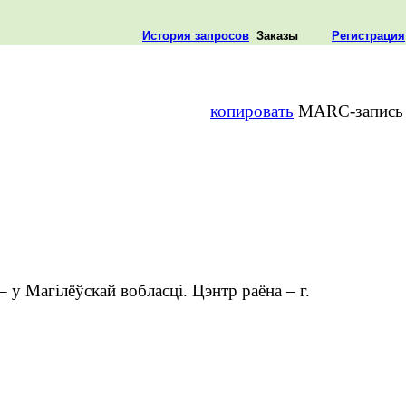
История запросов
Заказы
Регистрация
копировать
MARC-запись
– у Магілёўскай вобласці. Цэнтр раёна – г.