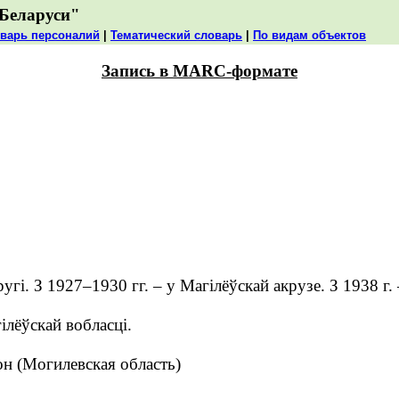
Беларуси"
варь персоналий
|
Тематический словарь
|
По видам объектов
Запись в MARC-формате
гі. З 1927–1930 гг. – у Магілёўскай акрузе. З 1938 г. 
ілёўскай вобласці.
 (Могилевская область)