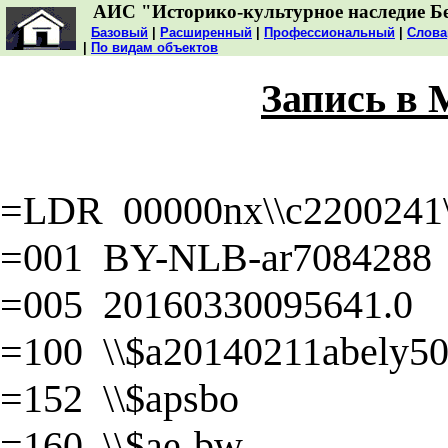
АИС "Историко-культурное наследие Б
Базовый
|
Расширенный
|
Профессиональный
|
Слова
|
По видам объектов
Запись в
=LDR 00000nx\\c2200241\\
=001 BY-NLB-ar7084288
=005 20160330095641.0
=100 \\$a20140211abely50\
=152 \\$apsbo
=160 \\$ae-bw