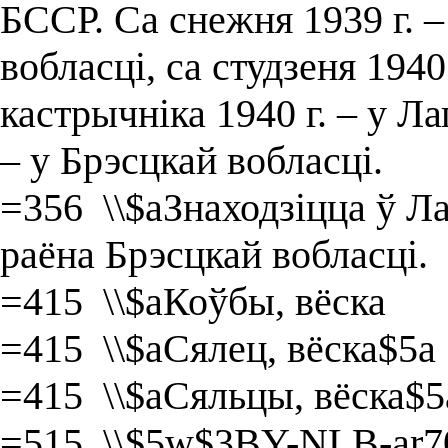
БССР. Са снежня 1939 г. –
вобласці, са студзеня 1940 
кастрычніка 1940 г. – у Ла
– у Брэсцкай вобласці.
=356 \\$aЗнаходзіцца ў Л
раёна Брэсцкай вобласці.
=415 \\$aКоўбы, вёска
=415 \\$aСялец, вёска$5a
=415 \\$aСяльцы, вёска$5
=515 \\$5w$3BY-NLB-ar7