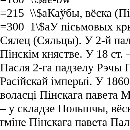
=215 \\$aКаўбы, вёска (Пі
=300 1\$aУ пісьмовых кры
Сялец (Сяльцы). У 2-й пал.
Пінскім княстве. У 18 ст. 
Пасля 2-га падзелу Рэчы П
Расійскай імперыі. У 1860
воласці Пінскага павета М
– у складзе Польшчы, вёс
гміне Пінскага павета Пале