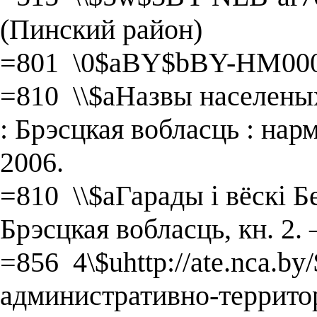
(Пинский район)
=801 \0$aBY$bBY-HM000
=810 \\$aНазвы населеных
: Брэсцкая вобласць : на
2006.
=810 \\$aГарады і вёскі Бе
Брэсцкая вобласць, кн. 2.
=856 4\$uhttp://ate.nca.b
административно-террито