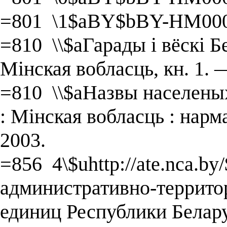
=801 \1$aBY$bBY-HM000
=810 \\$aГарады і вёскі Бе
Мінская вобласць, кн. 1. 
=810 \\$aНазвы населеных
: Мінская вобласць : нар
2003.
=856 4\$uhttp://ate.nca.b
административно-террито
единиц Республики Белару