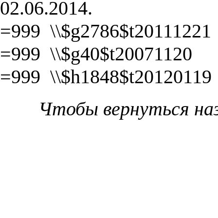
02.06.2014.
=999 \\$g2786$t20111221
=999 \\$g40$t20071120
=999 \\$h1848$t20120119
Чтобы вернуться на