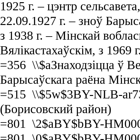
1925 г. – цэнтр сельсавета,
22.09.1927 г. – зноў Бары
з 1938 г. – Мінскай вобласц
Вялікастахаўскім, з 1969 г
=356 \\$aЗнаходзіцца ў В
Барысаўскага раёна Мінск
=515 \\$5w$3BY-NLB-ar7
(Борисовский район)
=801 \2$aBY$bBY-HM000
=801 \0$aBY$bBY-HM000