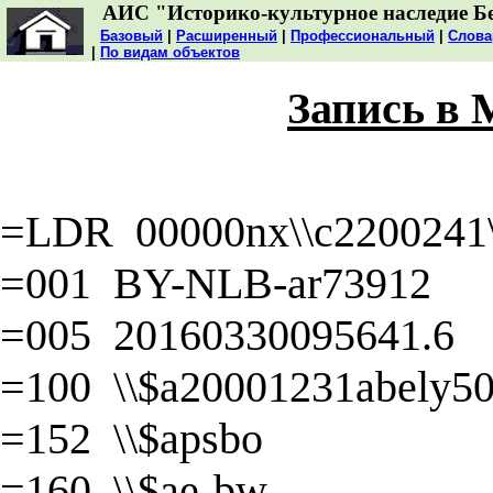
АИС "Историко-культурное наследие Б
Базовый
|
Расширенный
|
Профессиональный
|
Слова
|
По видам объектов
Запись в
=LDR 00000nx\\c2200241\\
=001 BY-NLB-ar73912
=005 20160330095641.6
=100 \\$a20001231abely50\
=152 \\$apsbo
=160 \\$ae-bw