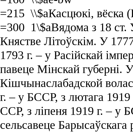
=215 \\$aКасцюкі, вёска (
=300 1\$aВядома з 18 ст. У
Княстве Літоўскім. У 1777
1793 г. – у Расійскай імпе
павеце Мінскай губерні. У 
Кішчынаслабадской воласц
г. – у БССР, з лютага 1919
ССР, з ліпеня 1919 г. – у 
сельсавеце Барысаўскага р