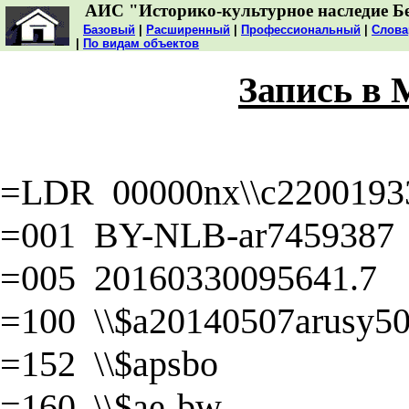
АИС "Историко-культурное наследие Б
Базовый
|
Расширенный
|
Профессиональный
|
Слова
|
По видам объектов
Запись в
=LDR 00000nx\\c22001933
=001 BY-NLB-ar7459387
=005 20160330095641.7
=100 \\$a20140507arusy50\
=152 \\$apsbo
=160 \\$ae-bw