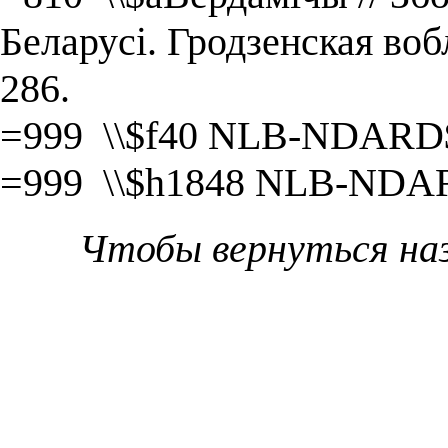
Беларусі. Гродзенская во
286.
=999 \\$f40 NLB-NDARD
=999 \\$h1848 NLB-NDA
Чтобы вернуться на