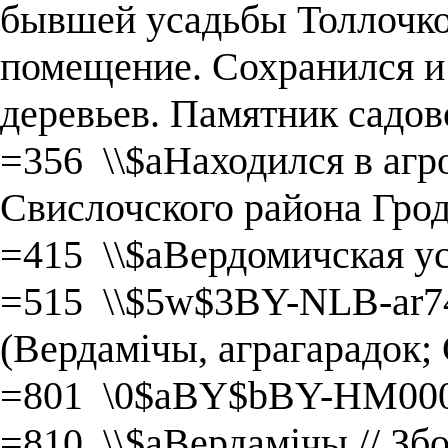
бывшей усадьбы Толлочко
помещение. Сохранился и
деревьев. Памятник садов
=356 \\$aНаходился в аг
Свислочского района Грод
=415 \\$aВердомичская у
=515 \\$5w$3BY-NLB-ar7
(Вердамічы, аграгарадок; 
=801 \0$aBY$bBY-HM000
=810 \\$aВердамічы // Збо