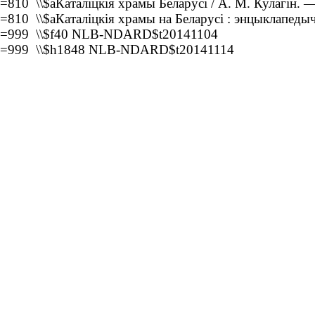
=810 \\$aКаталіцкія храмы Беларусі / А. М. Кулагін. 
=810 \\$aКаталіцкія храмы на Беларусі : энцыклапедыч
=999 \\$f40 NLB-NDARD$t20141104
=999 \\$h1848 NLB-NDARD$t20141114