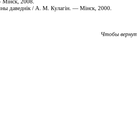
— Мінск, 2008.
ны даведнік / А. М. Кулагін. — Мінск, 2000.
Чтобы вернут