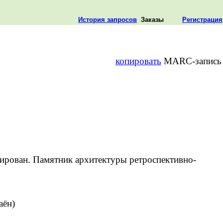
История запросов
Заказы
Регистрация
копировать
MARC-запись
ирован. Памятник архитектуры ретроспективно-
аён)