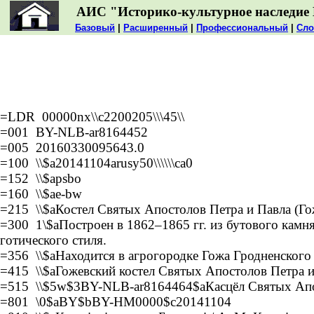
АИС "Историко-культурное наследие 
Базовый
|
Расширенный
|
Профессиональный
|
Сло
=LDR 00000nx\\c2200205\\\45\\
=001 BY-NLB-ar8164452
=005 20160330095643.0
=100 \\$a20141104arusy50\\\\\\ca0
=152 \\$apsbo
=160 \\$ae-bw
=215 \\$aКостел Святых Апостолов Петра и Павла (Го
=300 1\$aПостроен в 1862–1865 гг. из бутового камн
готического стиля.
=356 \\$aНаходится в агрогородке Гожа Гродненского
=415 \\$aГожевский костел Святых Апостолов Петра 
=515 \\$5w$3BY-NLB-ar8164464$aКасцёл Святых Апоста
=801 \0$aBY$bBY-HM0000$c20141104