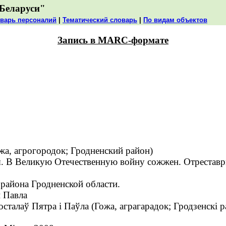
Беларуси"
варь персоналий
|
Тематический словарь
|
По видам объектов
Запись в MARC-формате
жа, агрогородок; Гродненский район)
я. В Великую Отечественную войну сожжен. Отреставр
 района Гродненской области.
и Павла
лаў Пятра і Паўла (Гожа, аграгарадок; Гродзенскі р