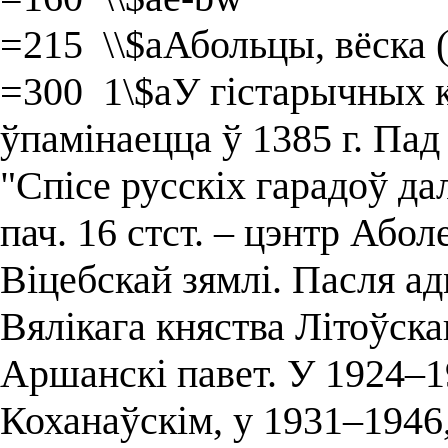
=215 \\$aАбольцы, вёска 
=300 1\$aУ гістарычных
ўпамінаецца ў 1385 г. Пад
"Спісе русскіх гарадоў далё
пач. 16 стст. – цэнтр Абол
Віцебскай зямлі. Пасля 
Вялікага княства Літоўска
Аршанскі павет. У 1924–19
Коханаўскім, у 1931–1946, 