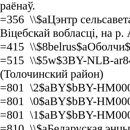
раёнаў.
=356 \\$aЦэнтр сельсавет
Віцебскай вобласці, на р.
=415 \\$8belrus$aОболчи
=515 \\$5w$3BY-NLB-ar8
(Толочинский район)
=801 \2$aBY$bBY-HM000
=801 \0$aBY$bBY-HM000
=801 \1$aBY$bBY-HM000
=810 \\$aБеларуская энцы