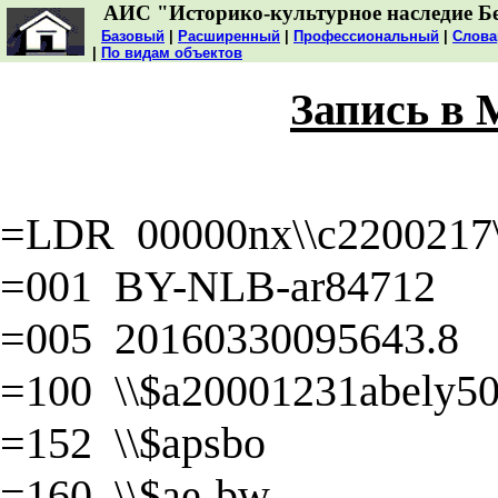
АИС "Историко-культурное наследие Б
Базовый
|
Расширенный
|
Профессиональный
|
Слова
|
По видам объектов
Запись в
=LDR 00000nx\\c2200217\\
=001 BY-NLB-ar84712
=005 20160330095643.8
=100 \\$a20001231abely50\
=152 \\$apsbo
=160 \\$ae-bw