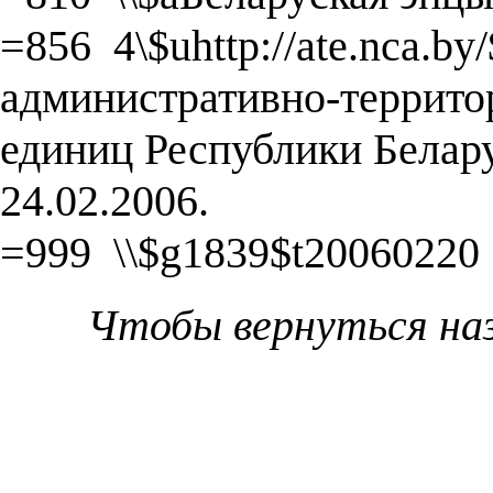
=856 4\$uhttp://ate.nca.b
административно-террито
единиц Республики Белар
24.02.2006.
=999 \\$g1839$t20060220
Чтобы вернуться на