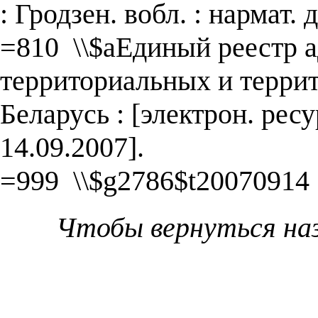
: Гродзен. вобл. : нармат. 
=810 \\$aЕдиный реестр 
территориальных и терри
Беларусь : [электрон. рес
14.09.2007].
=999 \\$g2786$t20070914
Чтобы вернуться на