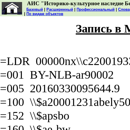
АИС "Историко-культурное наследие Б
Базовый
|
Расширенный
|
Профессиональный
|
Слова
|
По видам объектов
Запись в
=LDR 00000nx\\c22001933
=001 BY-NLB-ar90002
=005 20160330095644.9
=100 \\$a20001231abely50\
=152 \\$apsbo
=160 \\$ae-bw