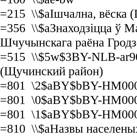
=215 \\$aІшчална, вёска 
=356 \\$aЗнаходзіцца ў М
Шчучынскага раёна Гродзе
=515 \\$5w$3BY-NLB-ar9
(Щучинский район)
=801 \2$aBY$bBY-HM000
=801 \0$aBY$bBY-HM000
=801 \1$aBY$bBY-HM000
=810 \\$aНазвы населеных