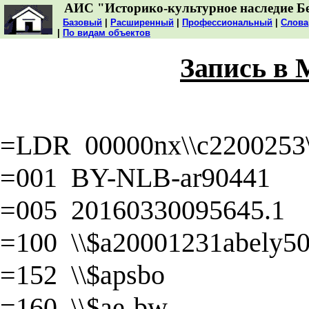
АИС "Историко-культурное наследие Б
Базовый
|
Расширенный
|
Профессиональный
|
Слова
|
По видам объектов
Запись в
=LDR 00000nx\\c2200253\\
=001 BY-NLB-ar90441
=005 20160330095645.1
=100 \\$a20001231abely50\
=152 \\$apsbo
=160 \\$ae-bw