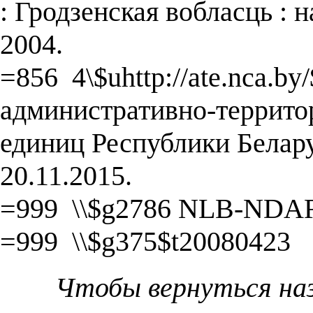
: Гродзенская вобласць :
2004.
=856 4\$uhttp://ate.nca.b
административно-террито
единиц Республики Белар
20.11.2015.
=999 \\$g2786 NLB-NDA
=999 \\$g375$t20080423
Чтобы вернуться на