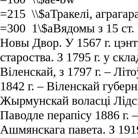
=215 \\$aТракелі, аграгар
=300 1\$aВядомы з 15 ст. 
Новы Двор. У 1567 г. цэнт
староства. З 1795 г. у скл
Віленскай, з 1797 г. – Літо
1842 г. – Віленскай губерн
Жырмунскай воласці Лідск
Паводле перапісу 1886 г. 
Ашмянскага павета. З 1919 