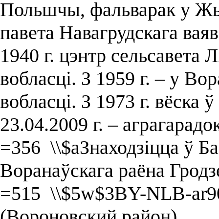
Польшчы, фальварак у Жы
павета Навагрудскага ваяво
1940 г. цэнтр сельсавета 
вобласці. З 1959 г. – у В
вобласці. З 1973 г. вёска 
23.04.2009 г. – аграгарадок
=356 \\$aЗнаходзіцца ў Б
Воранаўскага раёна Гродз
=515 \\$5w$3BY-NLB-ar90
(Вороновский район)