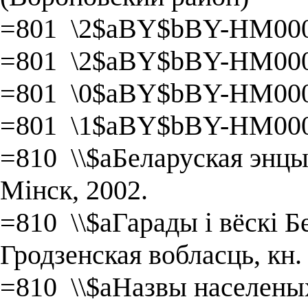
=801 \2$aBY$bBY-HM000
=801 \2$aBY$bBY-HM000
=801 \0$aBY$bBY-HM000
=801 \1$aBY$bBY-HM000
=810 \\$aБеларуская энцык
Мінск, 2002.
=810 \\$aГарады і вёскі Бе
Гродзенская вобласць, кн.
=810 \\$aНазвы населеных