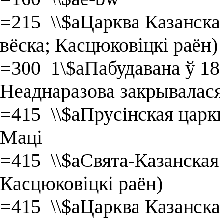
=215 \\$aЦарква Казанска
вёска; Касцюковіцкі раён)
=300 1\$aПабудавана ў 186
Неаднаразова закрывалася.
=415 \\$aПрусінская царк
Маці
=415 \\$aСвята-Казанская 
Касцюковіцкі раён)
=415 \\$aЦарква Казанска