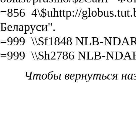
=856 4\$uhttp://globus.tut
Беларуси".
=999 \\$f1848 NLB-NDA
=999 \\$h2786 NLB-NDA
Чтобы вернуться на