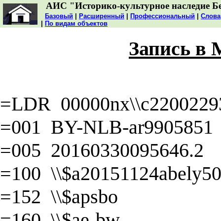
АИС "Историко-культурное наследие Б
Базовый
|
Расширенный
|
Профессиональный
|
Слова
|
По видам объектов
Запись в
=LDR 00000nx\\c22002293
=001 BY-NLB-ar9905851
=005 20160330095646.2
=100 \\$a20151124abely50\
=152 \\$apsbo
=160 \\$ae-bw