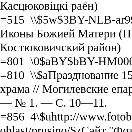
Касцюковіцкі раён)
=515 \\$5w$3BY-NLB-ar9
Иконы Божией Матери (Пр
Костюковичский район)
=801 \0$aBY$bBY-HM000
=810 \\$aПразднование 1
храма // Могилевские епа
― № 1. ― С. 10―11.
=856 4\$uhttp://www.fotob
oblast/prusino/$zСайт "Ф