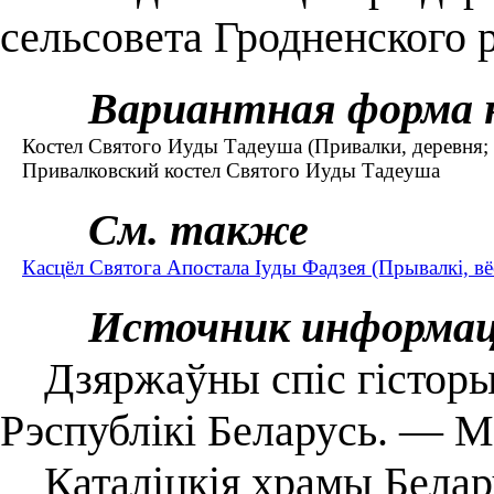
сельсовета Гродненского 
Вариантная форма 
Костел Святого Иуды Тадеуша (Привалки, деревня; 
Привалковский костел Святого Иуды Тадеуша
См. также
Касцёл Святога Апостала Іуды Фадзея (Прывалкі, вёс
Источник информа
Дзяржаўны спіс гісторы
Рэспублікі Беларусь. — Мі
Каталіцкія храмы Беларус