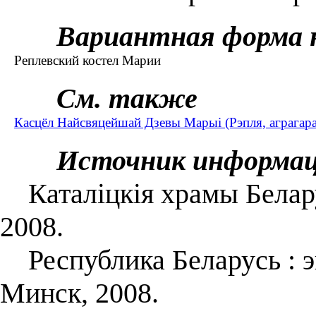
Вариантная форма 
Реплевский костел Марии
См. также
Касцёл Найсвяцейшай Дзевы Марыі (Рэпля, аграгара
Источник информа
Каталіцкія храмы Беларус
2008.
Республика Беларусь : энц
Минск, 2008.