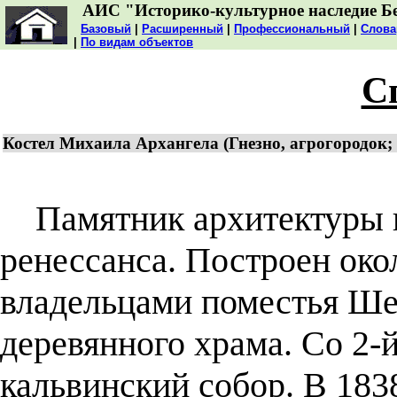
АИС "Историко-культурное наследие Б
Базовый
|
Расширенный
|
Профессиональный
|
Слова
|
По видам объектов
С
Костел Михаила Архангела (Гнезно, агрогородок;
Памятник архитектуры п
ренессанса. Построен окол
владельцами поместья Ше
деревянного храма. Со 2-й 
кальвинский собор. В 183