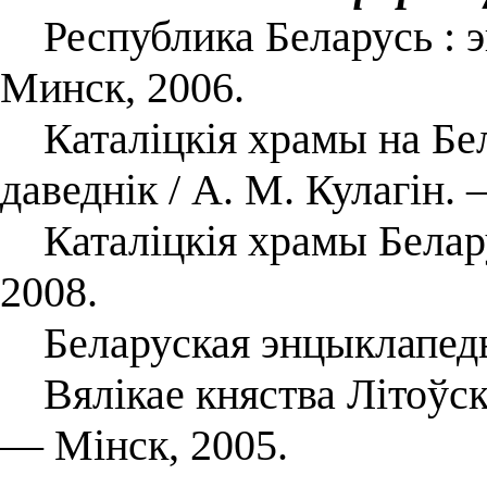
Республика Беларусь : энц
Минск, 2006.
Каталіцкія храмы на Бел
даведнік / А. М. Кулагін.
Каталіцкія храмы Беларус
2008.
Беларуская энцыклапедыя.
Вялікае княства Літоўскае
— Мінск, 2005.