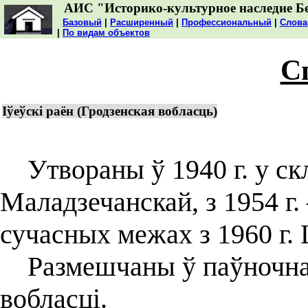
АИС "Историко-культурное наследие Б
Базовый
|
Расширенный
|
Профессиональный
|
Слова
|
По видам объектов
С
Іўеўскі раён (Гродзенская вобласць)
Утвораны ў 1940 г. у скла
Маладзечанскай, з 1954 г.
сучасных межах з 1960 г. Ц
Размешчаны ў паўночна-
вобласці.