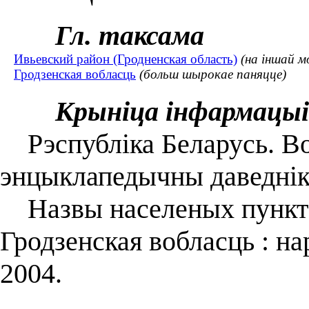
Гл. таксама
Ивьевский район (Гродненская область)
(на іншай м
Гродзенская вобласць
(больш шырокае паняцце)
Крыніца інфармацыі
Рэспубліка Беларусь. Воб
энцыклапедычны даведнік
Назвы населеных пунктаў
Гродзенская вобласць : н
2004.