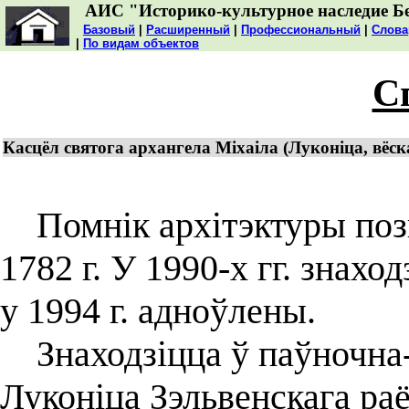
АИС "Историко-культурное наследие Б
Базовый
|
Расширенный
|
Профессиональный
|
Слова
|
По видам объектов
С
Касцёл святога архангела Міхаіла (Луконіца, вёска
Помнік архітэктуры позн
1782 г. У 1990-х гг. знахо
у 1994 г. адноўлены.
Знаходзіцца ў паўночна-
Луконіца Зэльвенскага раё