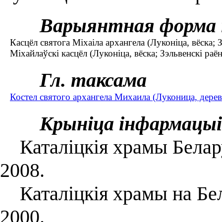
Варыянтная форма 
Касцёл святога Міхаіла архангела (Луконіца, вёска; З
Міхайлаўскі касцёл (Луконіца, вёска; Зэльвенскі раён
Гл. таксама
Костел святого архангела Михаила (Луконица, дерев
Крыніца інфармацыі
Каталіцкія храмы Беларус
2008.
Каталіцкія храмы на Бела
2000.