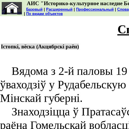
АИС "Историко-культурное наследие Б
Базовый
|
Расширенный
|
Профессиональный
|
Слова
|
По видам объектов
С
Істопкі, вёска (Акцябрскі раён)
Вядома з 2-й паловы 19 ст
ўваходзіў у Рудабельскую
Мінскай губерні.
Знаходзіцца ў Пратасаўс
раёна Гомельскай вобласці