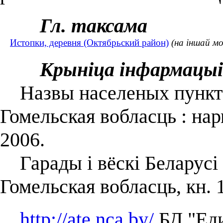
Гл. таксама
Истопки, деревня (Октябрьский район)
(на іншай мо
Крыніца інфармацыі
Назвы населеных пунктаў
Гомельская вобласць : на
2006.
Гарады і вёскі Беларусі :
Гомельская вобласць, кн. 
http://ate.nca.by/
БД "Еди