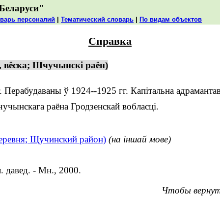
Беларуси"
варь персоналий
|
Тематический словарь
|
По видам объектов
Справка
, вёска; Шчучынскі раён)
Перабудаваны ў 1924--1925 гг. Капітальна адрамантав
учынскага раёна Гродзенскай вобласці.
деревня; Щучинский район)
(на іншай мове)
 давед. - Мн., 2000.
Чтобы вернут