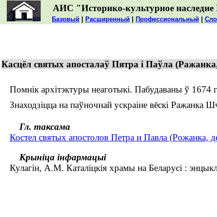
АИС "Историко-культурное наследие 
Базовый
|
Расширенный
|
Профессиональный
|
Сло
Касцёл святых апосталаў Пятра і Паўла (Ражанка
Помнік архітэктуры неаготыкі. Пабудаваны ў 1674 г. 
Знаходзіцца на паўночнай ускраіне вёскі Ражанка Шч
Гл. таксама
Костел святых апостолов Петра и Павла (Рожанка, 
Крыніца інфармацыі
Кулагін, А.М. Каталіцкія храмы на Беларусі : энцыкл.