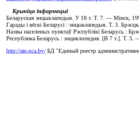
Крыніца інфармацыі
Беларуская энцыклапедыя. У 18 т. Т. 7. — Мінск, 19
Гарады і вёскі Беларусі : энцыклапедыя. Т. 3. Брэсцк
Назвы населеных пунктаў Рэспублікі Беларусь : Брэс
Республика Беларусь : энциклопедия. [В 7 т.]. Т. 3.
http://ate.nca.by/
БД "Единый реестр административно