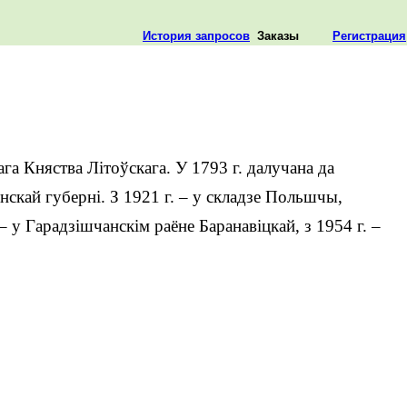
История запросов
Заказы
Регистрация
га Княства Літоўскага. У 1793 г. далучана да
інскай губерні. З 1921 г. – у складзе Польшчы,
– у Гарадзішчанскім раёне Баранавіцкай, з 1954 г. –