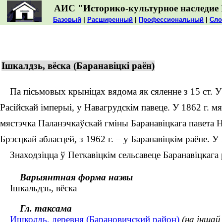
АИС "Историко-культурное наследие 
Базовый
|
Расширенный
|
Профессиональный
|
Сло
Ішкалдзь, вёска (Баранавіцкі раён)
Па пісьмовых крыніцах вядома як сяленне з 15 ст. У 1
Расійскай імперыі, у Навагрудскім павеце. У 1862 г. м
мястэчка Паланэчкаўскай гміны Баранавіцкага павета На
Брэсцкай абласцей, з 1962 г. – у Баранавіцкім раёне. У
Знаходзіцца ў Петкавіцкім сельсавеце Баранавіцкага 
Варыянтная форма назвы
Ішкальдзь, вёска
Гл. таксама
Ишколдь, деревня (Барановичский район)
(на іншай