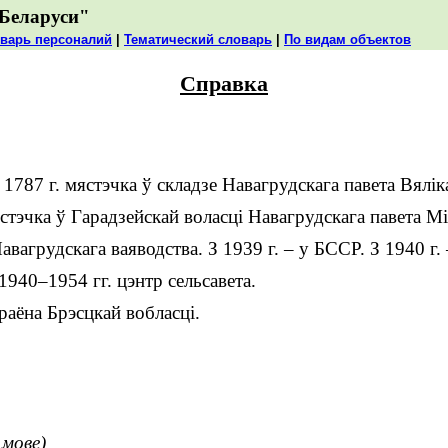
Беларуси"
варь персоналий
|
Тематический словарь
|
По видам объектов
Справка
787 г. мястэчка ў складзе Навагрудскага павета Вяліка
ястэчка ў Гарадзейскай воласці Навагрудскага павета М
вагрудскага ваяводства. З 1939 г. – у БССР. З 1940 г. 
 1940–1954 гг. цэнтр сельсавета.
раёна Брэсцкай вобласці.
 мове)