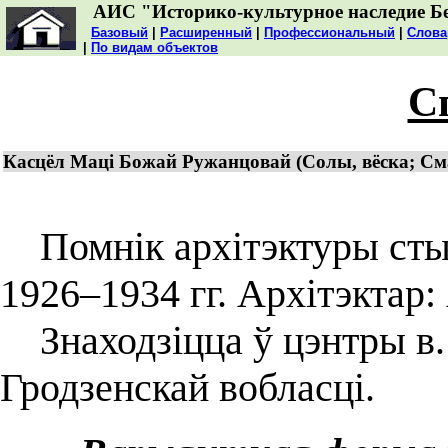
АИС "Историко-культурное наследие Б
Базовый
|
Расширенный
|
Профессиональный
|
Слова
|
По видам объектов
С
Касцёл Маці Божай Ружанцовай (Солы, вёска; Сма
Помнік архітэктуры сты
1926–1934 гг. Архітэктар:
Знаходзіцца ў цэнтры в.
Гродзенскай вобласці.