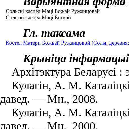
Варыянтная форма 
Сольскі касцёл Маці Божай Ружанцовай
Сольскі касцёл Маці Боскай
Гл. таксама
Костел Матери Божьей Ружанцовой (Солы, деревня
Крыніца інфармацыі
Архітэктура Беларусі : э
Кулагін, А. М. Каталіцкі
давед. — Мн., 2008.
Кулагін, А. М. Каталіцкі
давед. — Мн., 2000.